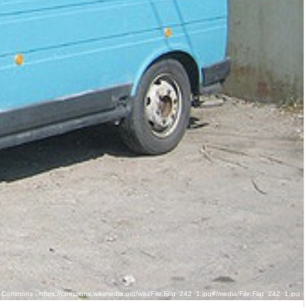
Commons - https://commons.wikimedia.org/wiki/File:Fiat_242_1.jpg#/media/File:Fiat_242_1.jpg