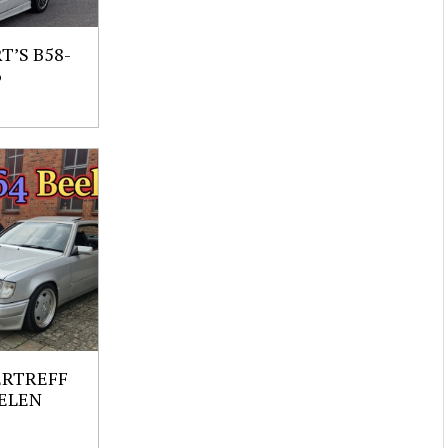
’S B58-
6
ERTREFF
ELEN