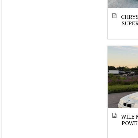
CHRYS
SUPE
WILE 
POWE