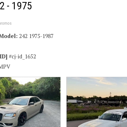
2 - 1975
hromos
Model:
242 1975-1987
ID]
#cj-id_1652
MPV