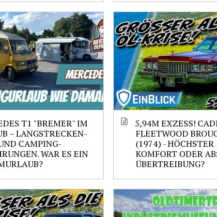
DES T1 "BREMER" IM
5,94M EXZESS! CAD
B – LANGSTRECKEN-
FLEETWOOD BROU
UND CAMPING-
(1974) - HÖCHSTER
RUNGEN. WAR ES EIN
KOMFORT ODER AB
MURLAUB?
ÜBERTREIBUNG?