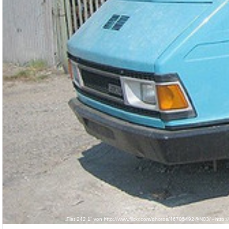
„Fiat 242 1“ von http://www.flickr.com/photos/46705492@N03/ - http