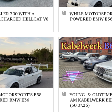
LER 300 WITH A
WHILE MOTORSPORT
RCHARGED HELLCAT V8
POWERED BMW E3
MOTORSPORT’S B58-
YOUNG- & OLDTIM
RED BMW E36
AM KABELWERK BE
(30.07.26)