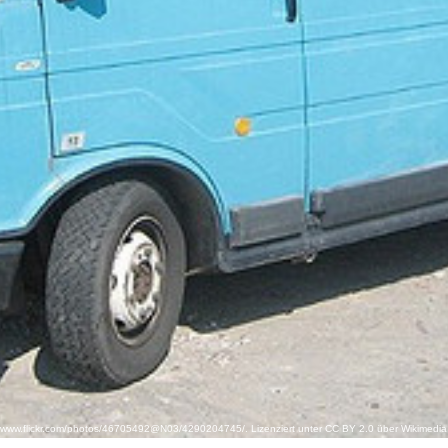
://www.flickr.com/photos/46705492@N03/4290204745/. Lizenziert unter CC BY 2.0 über Wikimedia 