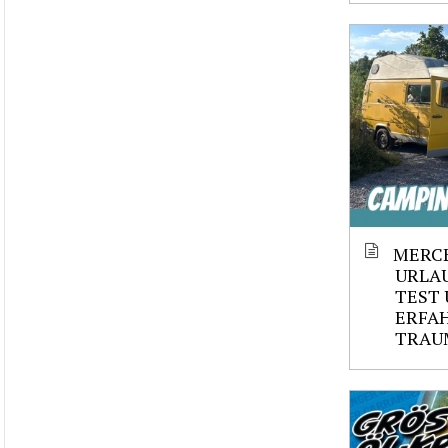
MERCE
URLAU
TEST 
ERFAH
TRAU