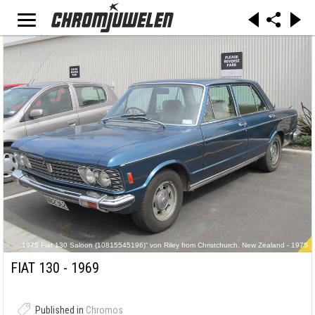
„1975 Fiat 130 Saloon (10815545196)“ von Riley from Christchurch, New Zealand - 1975
Fiat 130 Saloon. Lizenziert unter CC BY 2.0 über Wikimedia Commons -
https://commons.wikimedia.org/wiki/File:1975_Fiat_130_Saloon_(10815545196).jpg#/media/
FIAT 130 - 1969
File:1975_Fiat_130_Saloon_(10815545196).jpg
Published in
Chromos