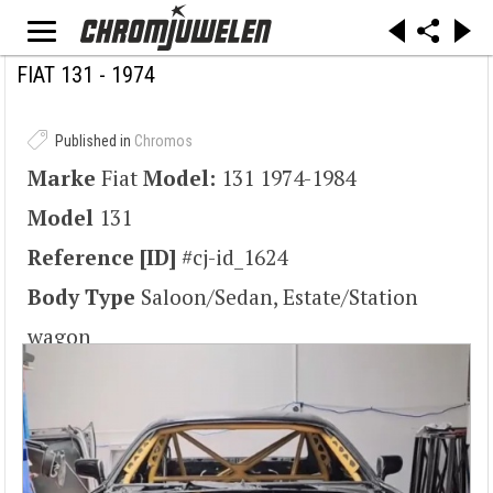
„Fiat 131S 1600 Mirafiori Jasło (2)“ von Pitak - Eigenes Werk. Lizenziert unter CC BY-SA 3.0
über Wikimedia Commons -
https://commons.wikimedia.org/wiki/File:Fiat_131S_1600_Mirafiori_Jas%C5%82o_(2).JPG#/
FIAT 131 - 1974
media/File:Fiat_131S_1600_Mirafiori_Jas%C5%82o_(2).JPG
Published in
Chromos
Marke
Fiat
Model:
131 1974-1984
Model
131
Reference [ID]
#cj-id_1624
Body Type
Saloon/Sedan, Estate/Station
wagon