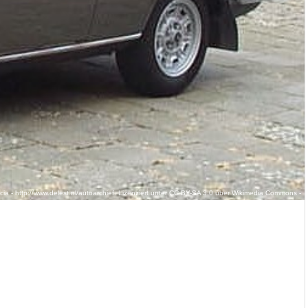
cia - http://www.delest.nl/autoarchief. Lizenziert unter CC BY-SA 3.0 über Wikimedia Commons -
a.org/wiki/File:Fiat_124_Coup%C3%A9_1972.jpg#/media/File:Fiat_124_Coup%C3%A9_1972.jpg