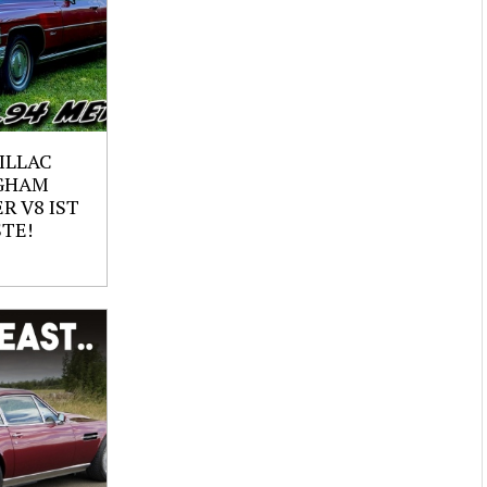
ILLAC
GHAM
ER V8 IST
TE!