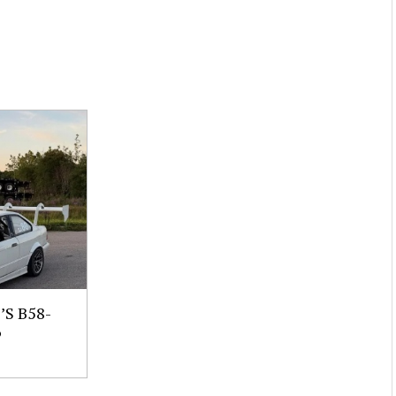
S B58-
6