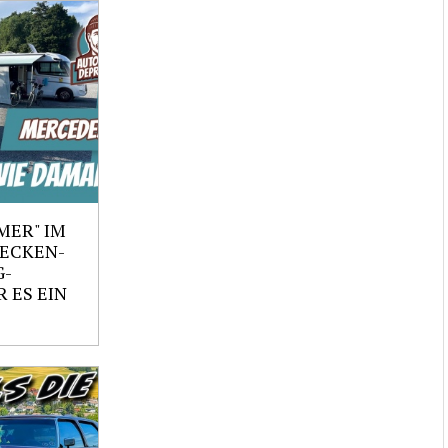
MER" IM
RECKEN-
G-
 ES EIN