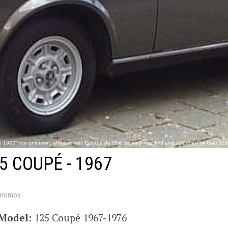
 1972“ von unknown, affiliated with Garage de l'Est, digitally modified and uploaded by User:328
https://commons.wikimedi
25 COUPÉ - 1967
hromos
Model:
125 Coupé 1967-1976