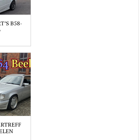
’S B58-
6
ERTREFF
ELEN