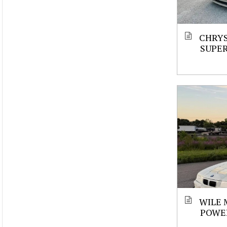
CHRYS
SUPE
WILE 
POWE