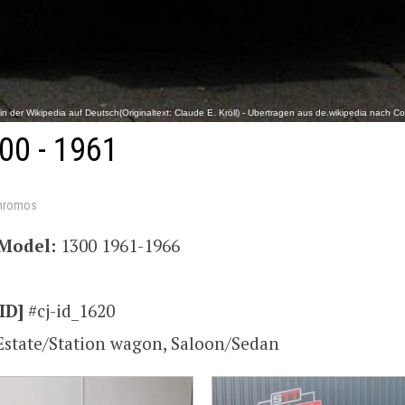
n der Wikipedia auf Deutsch(Originaltext: Claude E. Kröll) - Übertragen aus de.wikipedia nach Co
00 - 1961
hromos
Model:
1300 1961-1966
ID]
#cj-id_1620
Estate/Station wagon, Saloon/Sedan