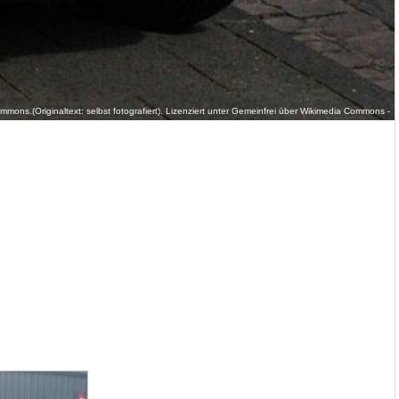
mmons.(Originaltext: selbst fotografiert). Lizenziert unter Gemeinfrei über Wikimedia Commons -
https://commons.wikimedia.org/wiki/File:Fiat1300a.jpg#/media/File:Fiat1300a.jpg