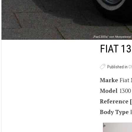
„Fiat1300a“ von Moepeloepi i
FIAT 13
Published in
C
Marke
Fiat
Model
1300
Reference [
Body Type