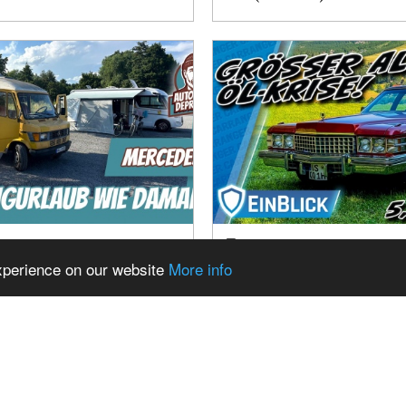
DES T1 "BREMER" IM
5,94M EXZESS! CAD
B – LANGSTRECKEN-
FLEETWOOD BROU
experience on our website
More info
UND CAMPING-
(1974) - HÖCHSTER
RUNGEN. WAR ES EIN
KOMFORT ODER AB
MURLAUB?
ÜBERTREIBUNG?
ems from Mag
Show Related