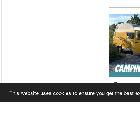
MERCE
URLAU
This website uses cookies to ensure you get the best 
TEST 
ERFAH
TRAU
Related It