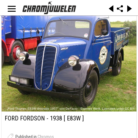
„Ford Thames E83W dropside 1957“ von DeFacto - Eigenes Werk. Lizenziert unter CC BY-
SA 2.5 über Wikimedia Commons -
https://commons.wikimedia.org/wiki/File:Ford_Thames_E83W_dropside_1957.jpg#/media/Fil
FORD FORDSON - 1938
[ E83W ]
e:Ford_Thames_E83W_dropside_1957.jpg
Published in
Chromos