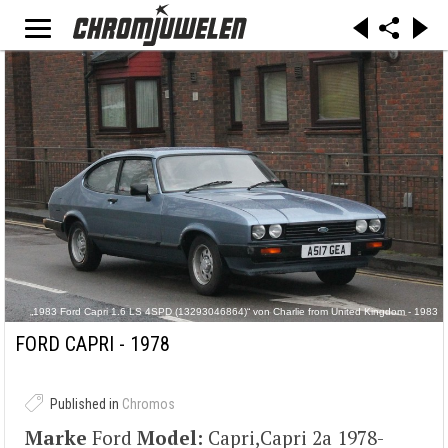
„1983 Ford Capri 1.6 LS 4SPD (13293046864)“ von Charlie from United Kingdom - 1983
Ford Capri 1.6 LS 4SPD. Lizenziert unter CC BY 2.0 über Wikimedia Commons -
https://commons.wikimedia.org/wiki/File:1983_Ford_Capri_1.6_LS_4SPD_(13293046864).jp
FORD CAPRI - 1978
g#/media/File:1983_Ford_Capri_1.6_LS_4SPD_(13293046864).jpg
Published in
Chromos
Marke
Ford
Model:
Capri,Capri 2a 1978-