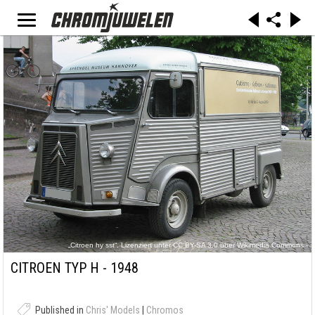
„Citroen hy sst“. Lizenziert unter CC BY-SA 3.0 über Wikimedia Commons -
https://commons.wikimedia.org/wiki/File:Citroen_hy_sst.jpg#/media/File:Citroen_hy_sst.jpg
CITROEN TYP H - 1948
Published in
Chris' Models
|
Chromos