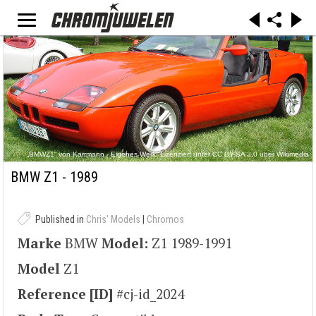
„BMWZ1“ von Karrmann - Eigenes Werk. Lizenziert unter CC BY-SA 3.0 über Wikimedia
Commons - https://commons.wikimedia.org/wiki/File:BMWZ1.jpg#/media/File:BMWZ1.jpg
BMW Z1 - 1989
Published in
Chris' Models
|
Chromos
Marke
BMW
Model:
Z1 1989-1991
Model
Z1
Reference [ID]
#cj-id_2024