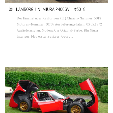
LAMBORGHINI MIURA P400SV – #5018
Der Himmel über Kalifornien 711) Chassis-Nummer: 5018
Motoren-Nummer: 30709 Auslieferungsdatum: 03.05.1972
Auslieferung an: Modena Car Original-Farbe: Blu Miura
Interieur: bleu erster Besitzer: Georg...