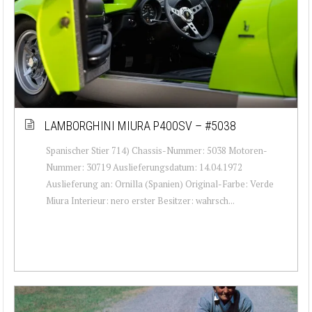
LAMBORGHINI MIURA P400SV – #5038
Spanischer Stier 714) Chassis-Nummer: 5038 Motoren-
Nummer: 30719 Auslieferungsdatum: 14.04.1972
Auslieferung an: Ornilla (Spanien) Original-Farbe: Verde
Miura Interieur: nero erster Besitzer: wahrsch...