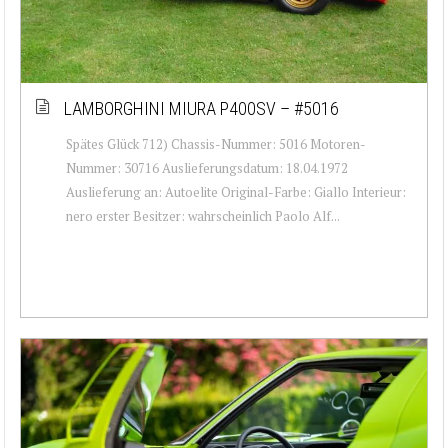
LAMBORGHINI MIURA P400SV – #5016
Spätes Glück 712) Chassis-Nummer: 5016 Motoren-
Nummer: 30716 Auslieferungsdatum: 18.04.1972
Auslieferung an: Autoelite Original-Farbe: Giallo Interieur:
nero erster Besitzer: wahrscheinlich Paolo Alf...