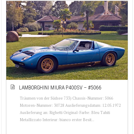
LAMBORGHINI MIURA P400SV – #5066
Träumen von der Südsee 733) Chassis-Nummer: 5066
Motoren-Nummer: 30728 Auslieferungsdatum: 12.05.1972
Auslieferung an: Righetti Original-Farbe: Bleu Tahiti
Metallizzato Interieur: bianco erster Besit...