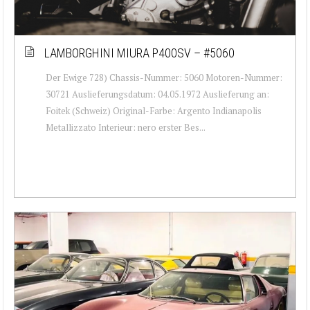
LAMBORGHINI MIURA P400SV – #5060
Der Ewige 728) Chassis-Nummer: 5060 Motoren-Nummer:
30721 Auslieferungsdatum: 04.05.1972 Auslieferung an:
Foitek (Schweiz) Original-Farbe: Argento Indianapolis
Metallizzato Interieur: nero erster Bes...