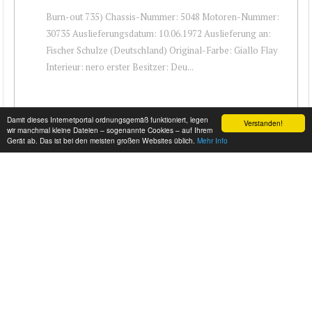
Burn-out 735) Chassis-Nummer: 5048 Motoren-Nummer:
30735 Auslieferungsdatum: 10.06.1972 Auslieferung an:
Fischer Schulze (Deutschland) Original-Farbe: Giallo Flay
Interieur: nero erster Besitzer: Deu...
Damit dieses Internetportal ordnungsgemäß funktioniert, legen
Verstanden!
wir manchmal kleine Dateien – sogenannte Cookies – auf Ihrem
Gerät ab. Das ist bei den meisten großen Websites üblich.
Mehr Info