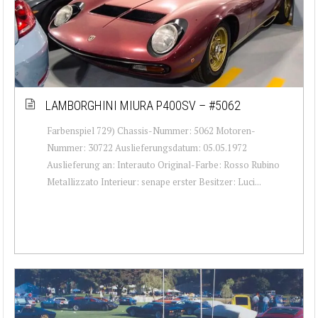
LAMBORGHINI MIURA P400SV – #5062
Farbenspiel 729) Chassis-Nummer: 5062 Motoren-
Nummer: 30722 Auslieferungsdatum: 05.05.1972
Auslieferung an: Interauto Original-Farbe: Rosso Rubino
Metallizzato Interieur: senape erster Besitzer: Luci...