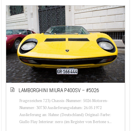
LAMBORGHINI MIURA P400SV – #5026
Fragezeichen 723) Chassis-Nummer: 5026 Motoren-
Nummer: 30730 Auslieferungsdatum: 26.05.1972
Auslieferung an: Hahne (Deutschland) Original-Farbe:
Giallo Flay Interieur: nero (im Register von Bertone s...