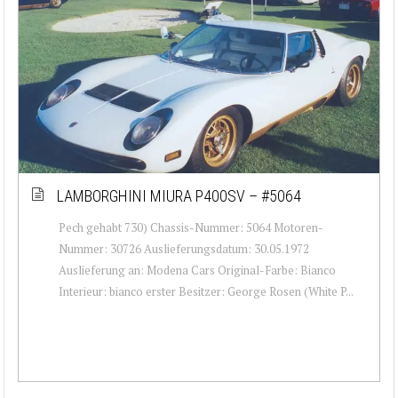
LAMBORGHINI MIURA P400SV – #5064
Pech gehabt 730) Chassis-Nummer: 5064 Motoren-
Nummer: 30726 Auslieferungsdatum: 30.05.1972
Auslieferung an: Modena Cars Original-Farbe: Bianco
Interieur: bianco erster Besitzer: George Rosen (White P...