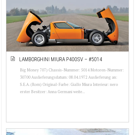
LAMBORGHINI MIURA P400SV – #5014
Big Money 707) Chassis-Nummer: 5014 Motoren-Nummer:
30700 Auslieferungsdatum: 08.04.1972 Auslieferung an:
S.E.A. (Rom) Original-Farbe: Giallo Miura Interieur: nero
erster Besitzer: Anna Germani weite...