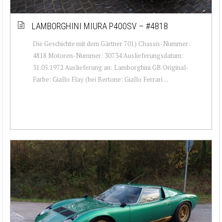
LAMBORGHINI MIURA P400SV – #4818
Die Geschichte mit dem Gärtner 701) Chassis-Nummer:
4818 Motoren-Nummer: 30734 Auslieferungsdatum:
31.05.1972 Auslieferung an: Lamborghini GB Original-
Farbe: Giallo Flay (bei Bertone: Giallo Ferrari ...