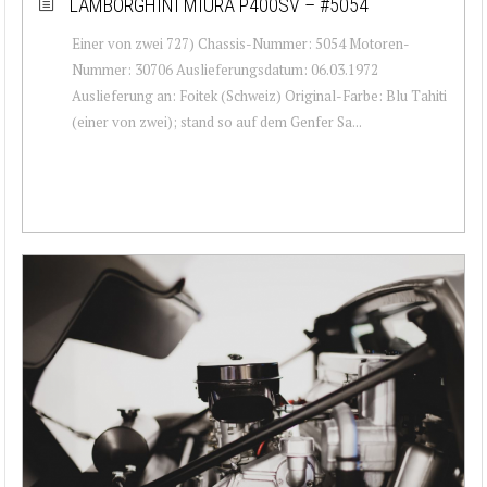
LAMBORGHINI MIURA P400SV – #5054
Einer von zwei 727) Chassis-Nummer: 5054 Motoren-
Nummer: 30706 Auslieferungsdatum: 06.03.1972
Auslieferung an: Foitek (Schweiz) Original-Farbe: Blu Tahiti
(einer von zwei); stand so auf dem Genfer Sa...