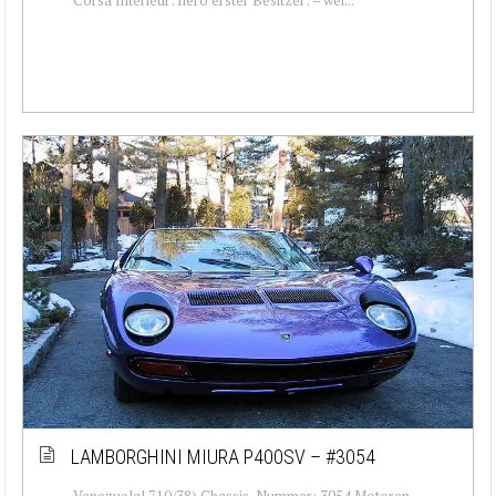
LAMBORGHINI MIURA P400SV – #3054
Venezuela! 710/38) Chassis-Nummer: 3054 Motoren-