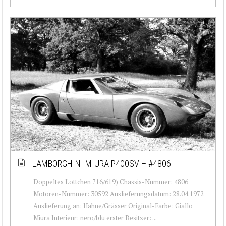
LAMBORGHINI MIURA P400SV – #4806
Doppeltes Lottchen 716/619) Chassis-Nummer: 4806
Motoren-Nummer: 30592 Auslieferungsdatum: 28.04.1972
Auslieferung an: Hahne/Grässer Original-Farbe: Giallo
Miura Interieur: nero/blu erster Besitzer: ...