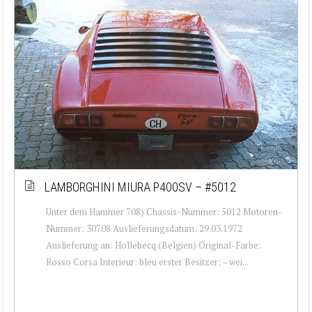
LAMBORGHINI MIURA P400SV – #5012
Unter dem Hammer 708) Chassis-Nummer: 5012 Motoren-
Nummer: 30708 Auslieferungsdatum: 29.03.1972
Auslieferung an: Hollebecq (Belgien) Original-Farbe:
Rosso Corsa Interieur: bleu erster Besitzer: – wei...