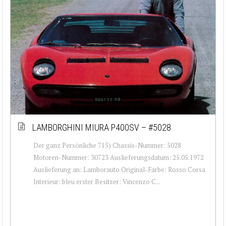
LAMBORGHINI MIURA P400SV – #5028
Der ganz Persönliche 715) Chassis-Nummer: 5028
Motoren-Nummer: 30723 Auslieferungsdatum: 25.05.1972
Auslieferung an: Lamborauto Original-Farbe: Rosso Corsa
Interieur: bleu erster Besitzer: Vincenzo C...