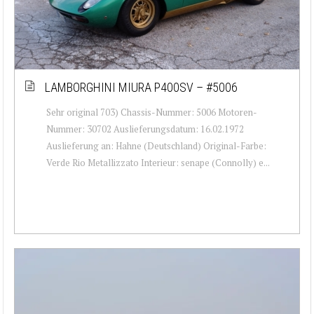
LAMBORGHINI MIURA P400SV – #5006
Sehr original 703) Chassis-Nummer: 5006 Motoren-
Nummer: 30702 Auslieferungsdatum: 16.02.1972
Auslieferung an: Hahne (Deutschland) Original-Farbe:
Verde Rio Metallizzato Interieur: senape (Connolly) e...