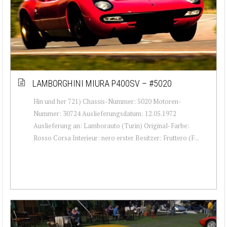
LAMBORGHINI MIURA P400SV – #5020
Hin und her 721) Chassis-Nummer: 5020 Motoren-
Nummer: 30724 Auslieferungsdatum: 12.05.1972
Auslieferung an: Lamborauto (Turin) Original-Farbe:
Rosso Corsa Interieur: nero erster Besitzer: Fruttero (F...