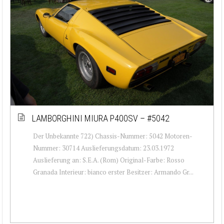
LAMBORGHINI MIURA P400SV – #5042
Der Unbekannte 722) Chassis-Nummer: 5042 Motoren-
Nummer: 30714 Auslieferungsdatum: 23.03.1972
Auslieferung an: S.E.A. (Rom) Original-Farbe: Rosso
Granada Interieur: bianco erster Besitzer: Armando Gr...