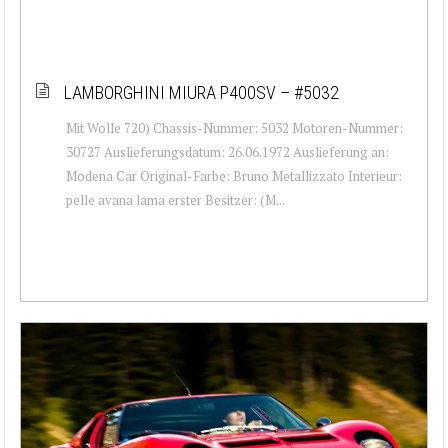
LAMBORGHINI MIURA P400SV – #5032
Mit Wolle 720) Chassis-Nummer: 5032 Motoren-Nummer:
30727 Auslieferungsdatum: 26.06.1972 Auslieferung an:
Modena Car Original-Farbe: Bruno Metallizzato Interieur:
pelle avana lama erster Besitzer: (M...