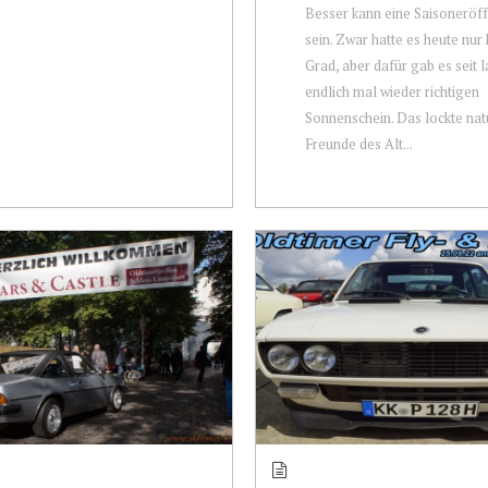
Besser kann eine Saisonerö
sein. Zwar hatte es heute nur
Grad, aber dafür gab es seit
endlich mal wieder richtigen
Sonnenschein. Das lockte natü
Freunde des Alt...