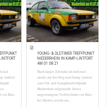
REFFPUNKT
YOUNG- & OLDTIMER TREFFPUNKT
LINTFORT
NIEDERRHEIN IN KAMP-LINTFORT
AM 01.08.21
ch mal
Nach langer Zeit habe ich mich mal
p-Lintfort
wieder auf den Weg nach Kamp-Lintfort
fpunkt
zum Old- und Youngtimertreffpunkt
ses
Niederrhein aufgemacht. Dieses
t von März
ungezwungene Treffen findet von März
bis Oktober, jeweils am ...