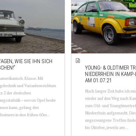
WAGEN, WIE SIE IHN SICH
CHEN!”
YOUNG- & OLDTIMER T
NIEDERRHEIN IN KAMP-
amerikanisch. Klasse. Mit
AM 01.07.21
gstechnik und Variantenreichtum
Nach langer Zeit habe ich mi
tz 2 der deutschen
wieder auf den Weg nach Kam
ngsstatistik – wovon Opel heute
zum Old- und Youngtimertref
umen kann, gelang den
Niederrhein aufgemacht. Die
heimern in den frühen 60er...
ungezwungene Treffen finde
bis Oktober, jeweils am ...