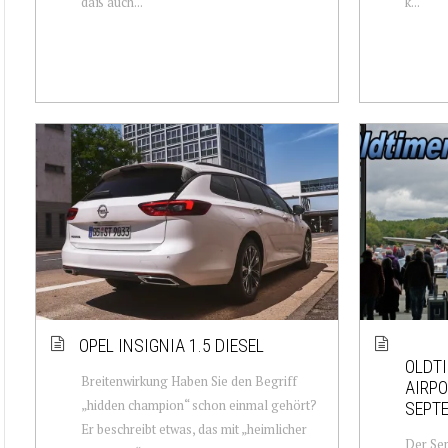
daß auch...
k...
OPEL INSIGNIA 1.5 DIESEL
OLDTI
Breitenwirkung Haben Sie den Begriff
AIRP
„hidden champion“ schon einmal gehört?
SEPT
Er beschreibt etwas, das mit „heimlicher
Der Sep