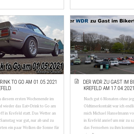
RINK TO GO AM 01.05.2021
DER WDR ZU GAST IM B
EFELD.
KREFELD AM 17.04.202
n diesem ersten Wochenende im
Nach gut 6 Monaten ohne jeg
d wieder das Eat+Drink to Go am
Oldtimerkontakt war ich endli
eff in Krefeld statt. Das Wetter an
mich Michael Hanselmann vo
Samstag war gut, nur ab und zu
in Krefeld anrief um mir zu s
rten ein paar Wolken die Sonne für
das Fernsehen zu ihm komm