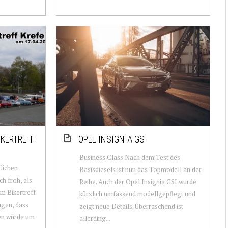
IKERTREFF
OPEL INSIGNIA GSI
1
Business Class Nach dem Test des
lichen
Basisdiesels ist nun das Topmodell an der
ch froh, als
Reihe. Auch der Opel Insignia GSI wurde
m Bikertreff
kürzlich umfassend modellgepflegt und
agen, dass
zeigt neue Details. Überraschend ist
en würde um
allerding...