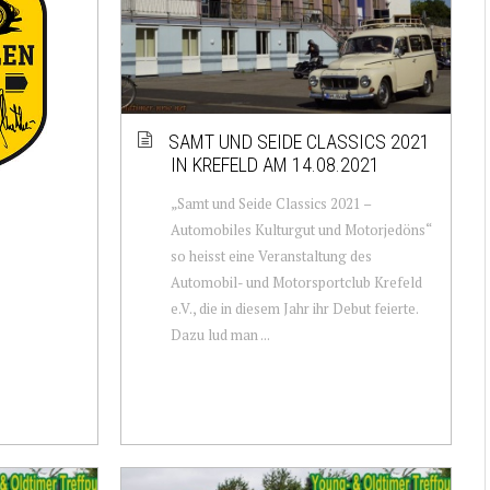
SAMT UND SEIDE CLASSICS 2021
IN KREFELD AM 14.08.2021
„Samt und Seide Classics 2021 –
Automobiles Kulturgut und Motorjedöns“
so heisst eine Veranstaltung des
Automobil- und Motorsportclub Krefeld
e.V., die in diesem Jahr ihr Debut feierte.
Dazu lud man ...