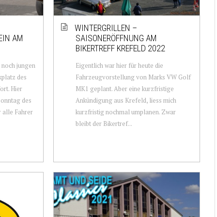
WINTERGRILLEN –
EIN AM
SAISONERÖFFNUNG AM
BIKERTREFF KREFELD 2022
m noch jungen
Eigentlich war hier für heute die
kplatz des
Fahrzeugvorstellung von Marks VW Golf
rt. Hier
MK1 geplant. Aber eine kurzfristige
 Sonntag des
Ankündigung aus Krefeld, liess mich
 alle Fahrer
kurzfristig nochmal umplanen. Zwar
bleibt der Bikertref...