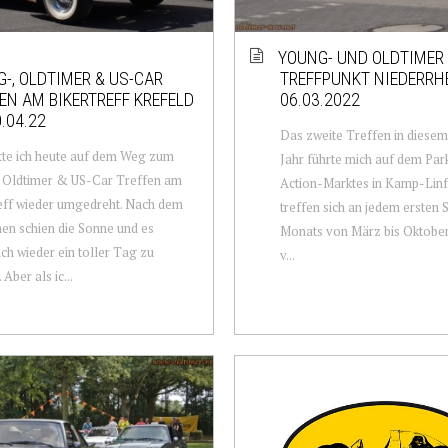
YOUNG- UND OLDTIMER
-, OLDTIMER & US-CAR
TREFFPUNKT NIEDERRH
EN AM BIKERTREFF KREFELD
06.03.2022
.04.22
Das zweite Treffen in diese
tte ich heute auf dem Weg zum
Jahr führte mich auf dem Par
 Oldtimer & US-Car Treffen am
Action-Marktes in Kamp-Linfo
eff wieder umgedreht. Nach dem
treffen sich an jedem ersten
en schien die Sonne und es
Monats von März bis Oktober
ch wieder ein toller Tag zu
v...
Aber als ic...