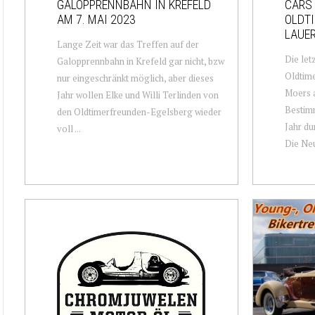
GALOPPRENNBAHN IN KREFELD
CARS 
AM 7. MAI 2023
OLDT
LAUER
Lange Zeit war das Treffen auf der
Die let
Galopprennbahn in Krefeld gar nicht, bzw
Oldtime
nur eingeschränkt möglich, aber dieses
Moers 
Jahr wollen Elke und Willi Terlinden von
Bestimm
den Oldtimerfreunden-Egelsberg wieder
Jahr du
voll ...
Die Neu