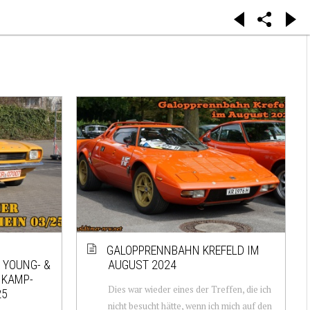
GALOPPRENNBAHN KREFELD IM
 YOUNG- &
AUGUST 2024
 KAMP-
Dies war wieder eines der Treffen, die ich
25
nicht besucht hätte, wenn ich mich auf den