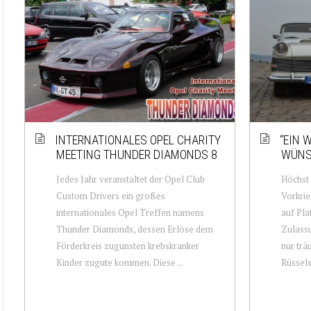
INTERNATIONALES OPEL CHARITY
“EIN 
MEETING THUNDER DIAMONDS 8
WÜNS
Jedes Jahr veranstaltet der Opel Club
Höchst 
Custom Drivers ein großes
Vorkrie
internationales Opel Treffen namens
auf Pla
Thunder Diamonds, dessen Erlöse dem
Zulassu
Förderkreis zugunsten krebskranker
nur trä
Kinder zugute kommen. Diese ...
Rüssels