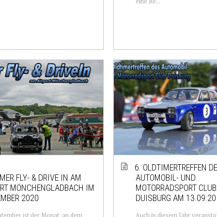
eine Re...
6. OLDTIMERTREFFEN D
MER FLY- & DRIVE IN AM
AUTOMOBIL- UND
ORT MÖNCHENGLADBACH IM
MOTORRADSPORT CLUB
EMBER 2020
DUISBURG AM 13.09.20
tember ist der Monat, an dem
Auch in diesem Jahr veranstal