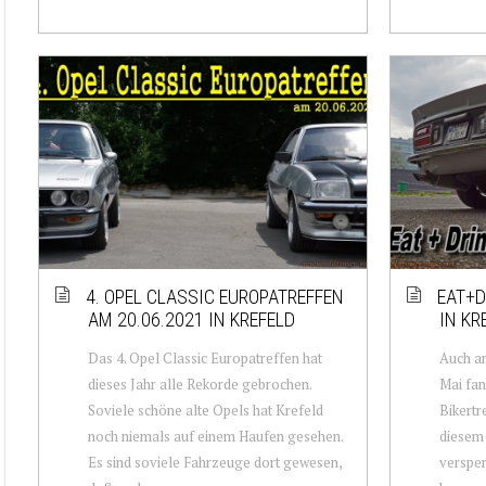
4. OPEL CLASSIC EUROPATREFFEN
EAT+D
AM 20.06.2021 IN KREFELD
IN KR
Das 4. Opel Classic Europatreffen hat
Auch a
dieses Jahr alle Rekorde gebrochen.
Mai fan
Soviele schöne alte Opels hat Krefeld
Bikertr
noch niemals auf einem Haufen gesehen.
diesem 
Es sind soviele Fahrzeuge dort gewesen,
versper