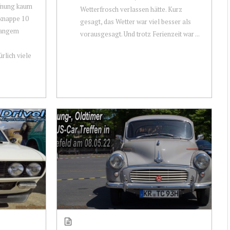
ffnung kaum
Wetterfrosch verlassen hätte. Kurz
 knappe 10
gesagt, das Wetter war viel besser als
 langem
vorausgesagt. Und trotz Ferienzeit war ...
rlich viele