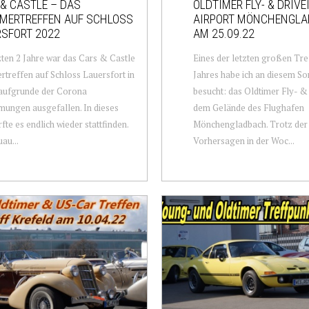
& CASTLE – DAS
OLDTIMER FLY- & DRIVE
IMERTREFFEN AUF SCHLOSS
AIRPORT MÖNCHENGL
SFORT 2022
AM 25.09.22
zten 2 Jahre war das Cars & Castle
Eines der letzten großen Tre
rtreffen auf Schloss Lauersfort in
Jahres habe ich an diesem S
aufgrunde der Corona
besucht: das Oldtimer Fly- &
ungen ausgefallen. In dieses
dem Gelände des Flughafen
rfte es endlich wieder stattfinden.
Mönchengladbach. Trotz der
au...
Vorhersagen in der Woc...