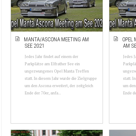
MANTA/ASCONA MEETING AM
OPEL 
SEE 2021
AM SE
Jedes Jahr findet auf einem der
Jedes J
Parkplätze am Elfrather See ein
Parkplä
ungezwungenes Opel Manta Treffen
ungezw
statt. In diesem Jahr wurde die Zielgruppe
statt. 
um den Ascona erweitert, der zeitgleich
um den 
Ende der 70er, anfa...
Ende de