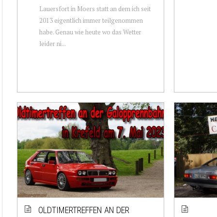
Lauersfort in Moers statt an dem ich seit
2013 eigentlich immer teilgenommen
habe. Genau wie heute wo das Wetter
leider ni...
OLDTIMERTREFFEN AN DER