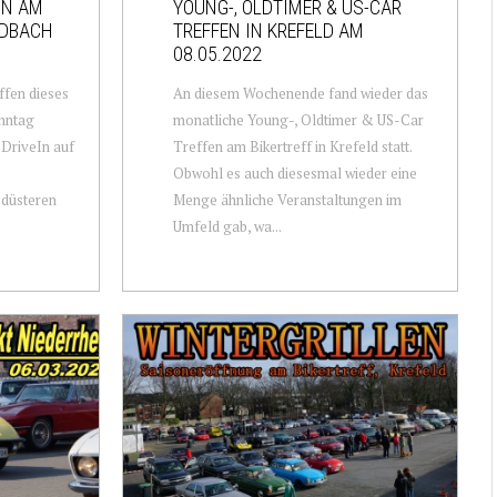
IN AM
YOUNG-, OLDTIMER & US-CAR
ADBACH
TREFFEN IN KREFELD AM
08.05.2022
ffen dieses
An diesem Wochenende fand wieder das
onntag
monatliche Young-, Oldtimer & US-Car
 DriveIn auf
Treffen am Bikertreff in Krefeld statt.
Obwohl es auch diesesmal wieder eine
 düsteren
Menge ähnliche Veranstaltungen im
Umfeld gab, wa...