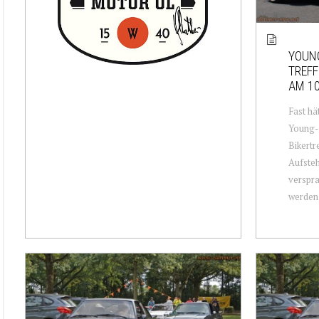
YOUNG
TREFF
AM 10
Fast hä
Young-
Bikertr
Aufsteh
verspra
werden. 