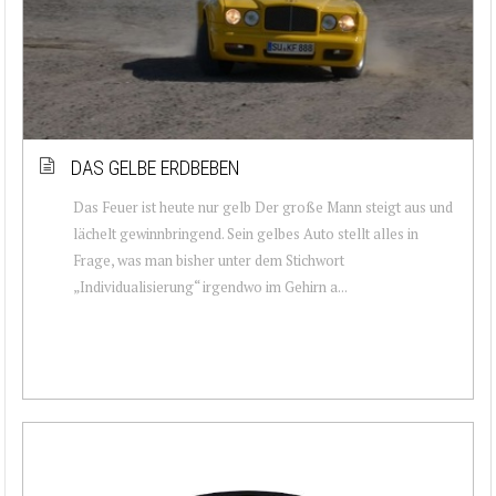
DAS GELBE ERDBEBEN
Das Feuer ist heute nur gelb Der große Mann steigt aus und
lächelt gewinnbringend. Sein gelbes Auto stellt alles in
Frage, was man bisher unter dem Stichwort
„Individualisierung“ irgendwo im Gehirn a...