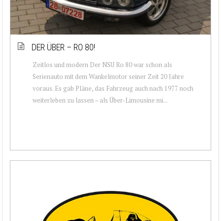
DER ÜBER – RO 80!
Zeitlos und modern Der NSU Ro 80 war schon als
Serienauto mit dem Wankelmotor seiner Zeit 20 Jahre
voraus. Es gab Pläne, das Fahrzeug auch nach 1977 noch
weiterleben zu lassen – als Über-Limousine mi...