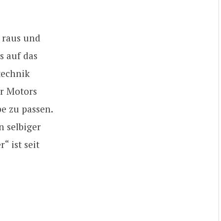
t raus und
s auf das
technik
er Motors
e zu passen.
 selbiger
“ ist seit