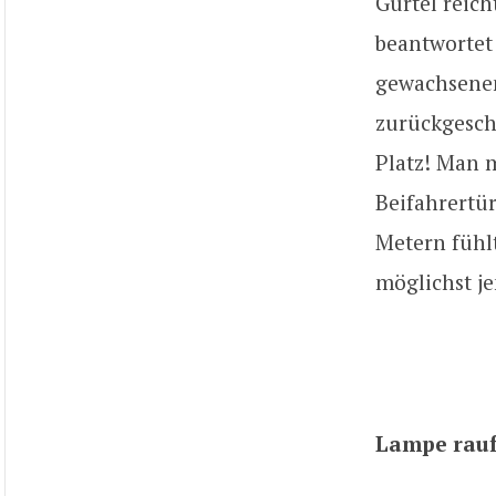
Gürtel reich
beantwortet
gewachsenen
zurückgesch
Platz! Man m
Beifahrertür
Metern fühlt
möglichst j
Lampe rauf