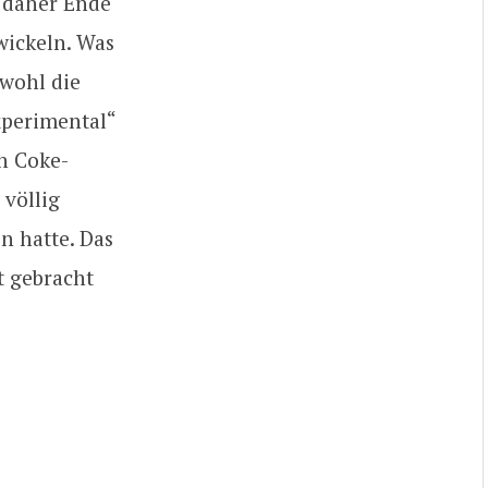
 daher Ende
wickeln. Was
owohl die
xperimental“
n Coke-
 völlig
n hatte. Das
t gebracht