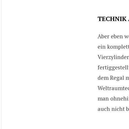
TECHNIK
Aber eben we
ein komplet
Vierzylinde
fertiggeste
dem Regal mi
Weltraumtec
man ohnehin 
auch nicht b