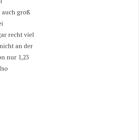
l
n auch groß
ei
r recht viel
nicht an der
on nur 1,23
lso