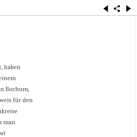
t, haben
 einem
 in Bochum,
eweis für den
nkreise
nn man
bst