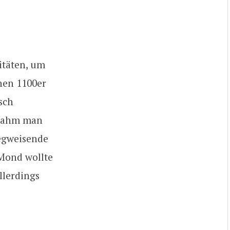
zitäten, um
nen 1100er
sch
ntnahm man
wegweisende
Mond wollte
llerdings