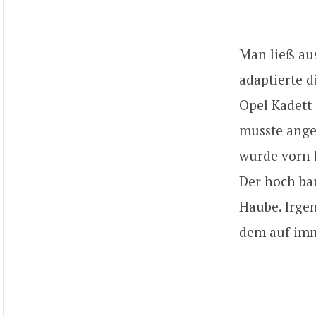
Man ließ aus
adaptierte 
Opel Kadett 
musste ange
wurde vorn 
Der hoch ba
Haube. Irgen
dem auf im