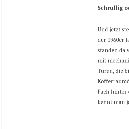
Schrullig o
Und jetzt st
der 1960er J
standen da 
mit mechani
Türen, die b
Kofferraumde
Fach hinter
kennt man ja