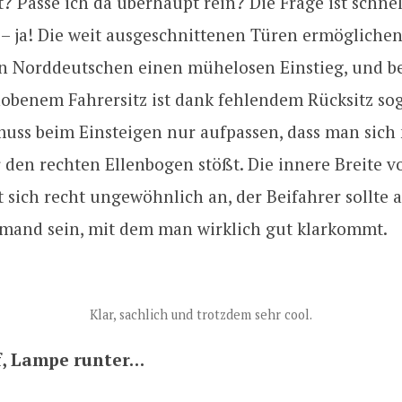
t? Passe ich da überhaupt rein? Die Frage ist schnel
 – ja! Die weit ausgeschnittenen Türen ermögliche
 Norddeutschen einen mühelosen Einstieg, und b
obenem Fahrersitz ist dank fehlendem Rücksitz soga
uss beim Einsteigen nur aufpassen, dass man sich 
 den rechten Ellenbogen stößt. Die innere Breite v
 sich recht ungewöhnlich an, der Beifahrer sollte a
emand sein, mit dem man wirklich gut klarkommt.
Klar, sachlich und trotzdem sehr cool.
, Lampe runter…