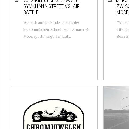
DOTZ KINGS OF SIDEWAYS:
MERCE
GYMKHANA STREET VS. AIR
ZWIS
BATTLE
MODE
Wer sich auf die Pfade jenseits des
"Willko
herkömmlichen 'Schnell-von-A-nach-B-
Titel d
Motorsports' wagt, der läuf...
Benz E-