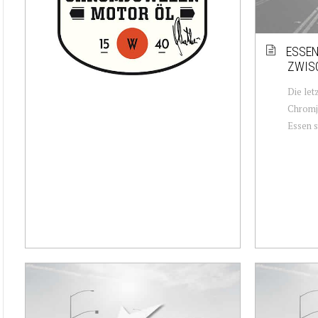
ESSEN
ZWIS
Die let
Chromju
Essen st