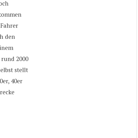
noch
gekommen
 Fahrer
ch den
einem
n rund 2000
lbst stellt
0er, 40er
trecke