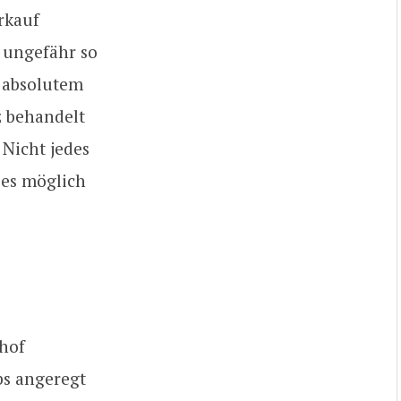
rkauf
t ungefähr so
t absolutem
z behandelt
 Nicht jedes
 es möglich
hof
bs angeregt