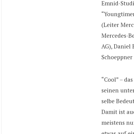
Emnid-Studi
“Youngtimer”
(Leiter Merc
Mercedes-Be
AG), Daniel 
Schoeppner 
“Cool” – das
seinen unter
selbe Bedeu
Damit ist au
meistens nu
etwas auf ei