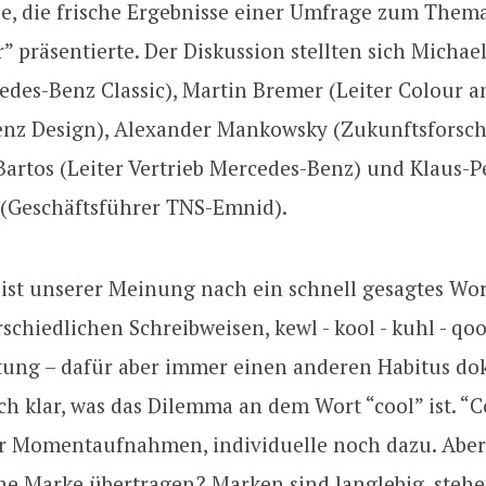
e, die frische Ergebnisse einer Umfrage zum Them
 präsentierte. Der Diskussion stellten sich Michae
edes-Benz Classic), Martin Bremer (Leiter Colour 
nz Design), Alexander Mankowsky (Zukunftsforsch
Bartos (Leiter Vertrieb Mercedes-Benz) und Klaus-P
(Geschäftsführer TNS-Emnid).
 ist unserer Meinung nach ein schnell gesagtes Wort
schiedlichen Schreibweisen, kewl - kool - kuhl - qoo
tung – dafür aber immer einen anderen Habitus do
ch klar, was das Dilemma an dem Wort “cool” ist. “C
r Momentaufnahmen, individuelle noch dazu. Aber l
ne Marke übertragen? Marken sind langlebig, stehe