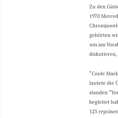
Zu den Gäste
1970 Merced
Chromjuwele
gehörten wir
um am Vorab
diskutieren,
“Coole Marke
lautete die
standen “You
begleitet h
123 repräsen