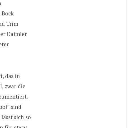
a
l Bock
and Trim
er Daimler
eter
, das in
l, zwar die
kumentiert.
ool” sind
ässt sich so
n für etwas,