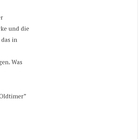
er
rke und die
 das in
agen. Was
 Oldtimer”