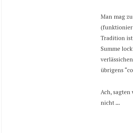
Man mag zu 
(funktionie
Tradition is
Summe lockt
verlässichen
übrigens “coo
Ach, sagten
nicht ...