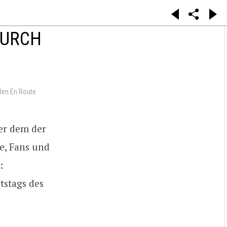
DURCH
en En Route
er dem der
e, Fans und
:
tstags des