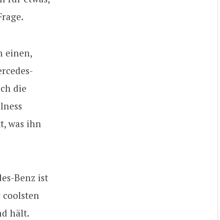
Frage.
n einen,
ercedes-
uch die
lness
t, was ihn
es-Benz ist
 coolsten
d hält.