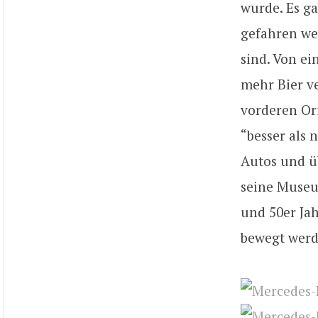
wurde. Es ga
gefahren we
sind. Von e
mehr Bier ve
vorderen Ori
“besser als
Autos und üb
seine Museum
und 50er Ja
bewegt werd