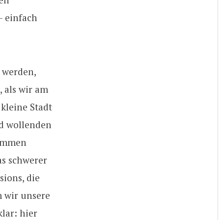
– einfach
 werden,
, als wir am
kleine Stadt
nd wollenden
nommen
was schwerer
sions, die
 wir unsere
lar: hier