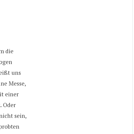
m die
Logen
heißt uns
ine Messe,
it einer
. Oder
icht sein,
probten