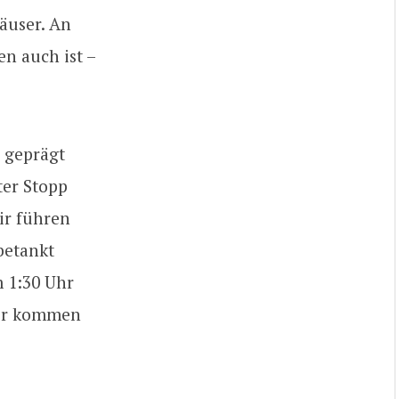
äuser. An
en auch ist –
e geprägt
ter Stopp
Wir führen
betankt
 1:30 Uhr
Wir kommen