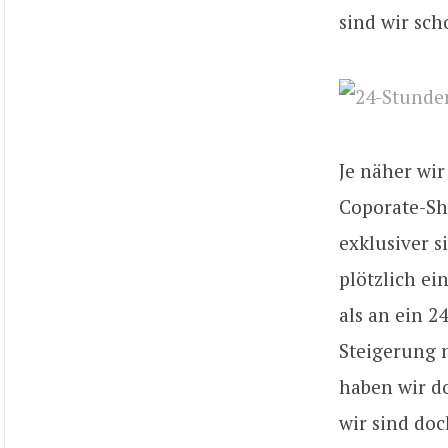
sind wir sch
Je näher wi
Coporate-Shu
exklusiver s
plötzlich e
als an ein 2
Steigerung 
haben wir do
wir sind do