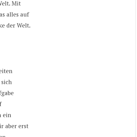
elt. Mit
s alles auf
ke der Welt.
eiten
 sich
fgabe
f
n ein
r aber erst
ren