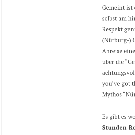
Gemeint ist
selbst am hi
Respekt geni
(Nürburg-)R
Anreise ein
über die “G
achtungsvol
you’ve got t
Mythos “Nür
Es gibt es w
Stunden-R