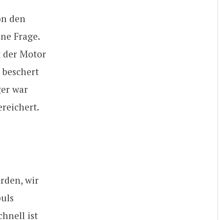
on den
ine Frage.
t der Motor
 beschert
ger war
ereichert.
erden, wir
puls
hnell ist