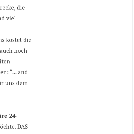
ecke, die
d viel
n
s kostet die
 auch noch
iten
n: “... and
wir uns dem
re 24-
öchte. DAS