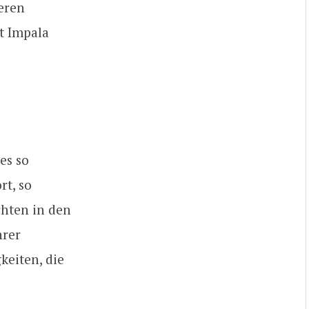
eren
t Impala
es so
rt, so
chten in den
hrer
keiten, die