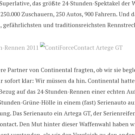
uperlative, das größte 24-Stunden-Spektakel der W
250.000 Zuschauern, 250 Autos, 900 Fahrern. Und da
, gefährlichsten und traditionsreichsten Rennstrec
re Partner von Continental fragten, ob wir sie begl
 sofort klar: Wir müssen da hin. Continental hatte
 Bezug auf das 24-Stunden-Rennen einer echten Au
-Stunden-Grüne-Hölle in einem (fast) Serienauto au
ung. Das Serienauto ein Artega GT, der Serienreife
ontact. Den Mut hinter dieser Waffenwahl haben wi
nt verstanden, als wir den Vergleich zu den ande