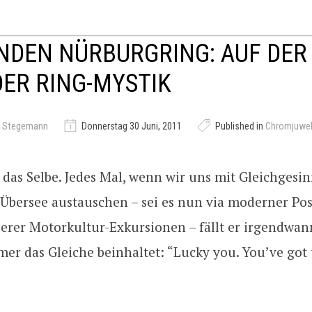
NDEN NÜRBURGRING: AUF DER
ER RING-MYSTIK
r Stegemann
Donnerstag 30 Juni, 2011
Published in
Chromjuwel
 das Selbe. Jedes Mal, wenn wir uns mit Gleichges
 Übersee austauschen – sei es nun via moderner Po
rer Motorkultur-Exkursionen – fällt er irgendwann
mer das Gleiche beinhaltet: “Lucky you. You’ve got 