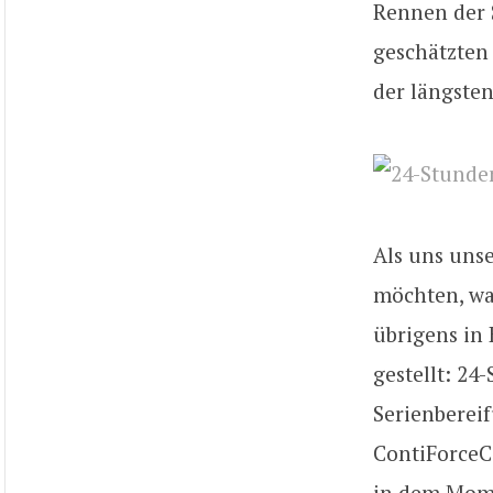
Rennen der S
geschätzten 
der längsten
Als uns unse
möchten, war
übrigens in
gestellt: 24
Serienbereif
ContiForceC
in dem Mome