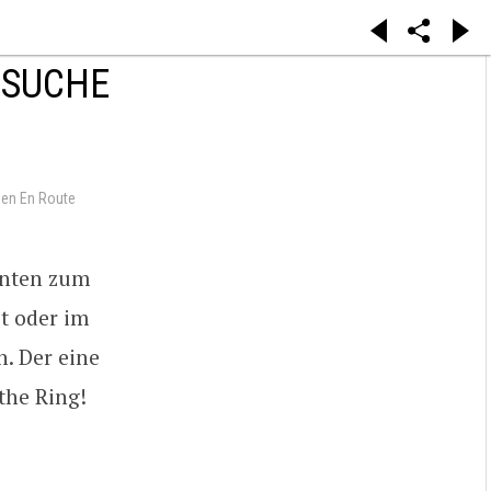
 SUCHE
en En Route
innten zum
st oder im
. Der eine
the Ring!