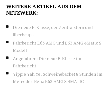
WEITERE ARTIKEL AUS DEM
NETZWERK:
Die neue E-Klasse, der Zentralstern und
überhaupt.
Fahrbericht E63 AMG und E63 AMG 4Matic S
Modell
Angefahren: Die neue E-Klasse im
Fahrbericht
Yippie Yah Yei Schweinebacke! 8 Stunden im
Mercedes-Benz E63 AMG S 4MATIC