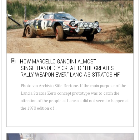
HOW MARCELLO GANDINI ALMOST
SINGLEHANDEDLY CREATED “THE GREATEST
RALLY WEAPON EVER,” LANCIA’S STRATOS HF
Photo via Archivio Stile Bertone. If the main purpose of the
Lancia Stratos Zero concept prototype was to catch the
attention of the people at Lancia it did not seem to happen at
the 1970 edition of ...