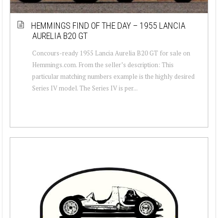
HEMMINGS FIND OF THE DAY – 1955 LANCIA
AURELIA B20 GT
Concours-ready 1955 Lancia Aurelia B20 GT for sale on
Hemmings.com. From the seller’s description: This
particular matching numbers example is the highly desired
Series IV model. The Series IV is per...