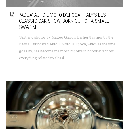
PADUA’ AUTO E MOTO D’EPOCA: ITALY’S BEST
CLASSIC CAR SHOW, BORN OUT OF A SMALL
SWAP MEET
Text and photos by Matteo Giacon. Earlier this month, the
Padua Fair hosted Auto E Moto D’Epoca, which as the time
goes by, has become the most important indoor event for
everything related to classi...