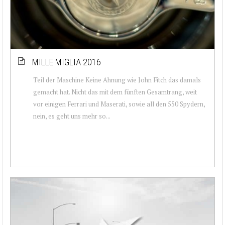
MILLE MIGLIA 2016
Teil der Maschine Keine Ahnung wie John Fitch das damals
gemacht hat. Nicht das mit dem fünften Gesamtrang, weit
vor einigen Ferrari und Maserati, sowie all den 550 Spydern,
nein, es geht uns mehr so...