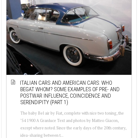
ITALIAN CARS AND AMERICAN CARS: WHO
BEGAT WHOM? SOME EXAMPLES OF PRE- AND
POSTWAR INFLUENCE, COINCIDENCE AND
SERENDIPITY (PART 1)
The baby Bel air by Fiat, complete with nice two toning, the
’54 1900 A Granluce Text and photos by Matteo Giacon,
except where noted. Since the early days of the 20th century,
idea-sharing between t...