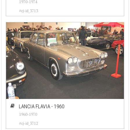
1970-1974
#cj-id_3713
LANCIA FLAVIA - 1960
1960-1970
#cj-id_3712