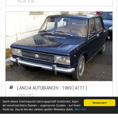
#cj-id_3705
LANCIA AUTOBIANCHI - 1969
[ A111 ]
1969-1972
Damit dieses Internetportal ordnungsgemäß funktioniert, legen
Verstanden!
#cj-id_3704
wir manchmal kleine Dateien – sogenannte Cookies – auf Ihrem
Gerät ab. Das ist bei den meisten großen Websites üblich.
Mehr Info