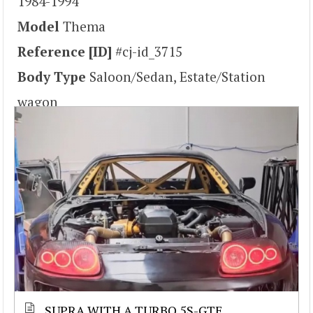
1984-1994
Model
Thema
Reference [ID]
#cj-id_3715
Body Type
Saloon/Sedan, Estate/Station
wagon
SUPRA WITH A TURBO 5S-GTE