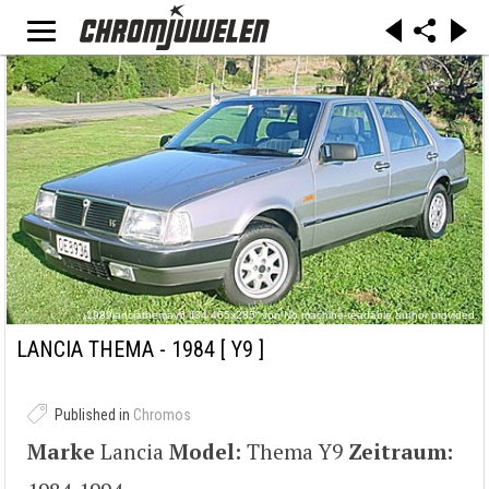
„1989lanciathemav6 lf34 465x285“ von No machine-readable author provided.
Jamieli~commonswiki assumed (based on copyright claims). - No machine-readable source
provided. Own work assumed (based on copyright claims).. Lizenziert unter Gemeinfrei über
LANCIA THEMA - 1984
[ Y9 ]
Wikimedia Commons -
https://commons.wikimedia.org/wiki/File:1989lanciathemav6_lf34_465x285.jpg#/media/File:1
989lanciathemav6_lf34_465x285.jpg
Published in
Chromos
Marke
Lancia
Model:
Thema Y9
Zeitraum: