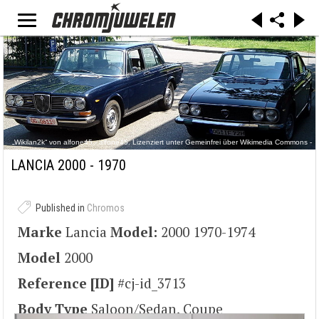
„Wikilan2k“ von alfone45 - alfone45. Lizenziert unter Gemeinfrei über Wikimedia Commons -
https://commons.wikimedia.org/wiki/File:Wikilan2k.jpg#/media/File:Wikilan2k.jpg
LANCIA 2000 - 1970
Published in
Chromos
Marke
Lancia
Model:
2000 1970-1974
Model
2000
Reference [ID]
#cj-id_3713
Body Type
Saloon/Sedan, Coupe