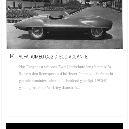
ALFA ROMEO C52 DISCO VOLANTE
Nur Fliegen ist schöner Zwei Jahrzehnte lang hatte Alfa
Romeo den Rennsport auf höchster Ebene vielleicht nicht
gerade dominiert, aber entscheidend geprägt. 1950/51
gelang mit einer Vorkriegskonstruk...