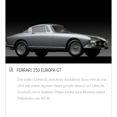
FERRARI 250 EUROPA GT
Das wahre Leben Es sind diese Anekdoten. Enzo Ferrari war
1951 mit seiner eigenen Firma gerade einmal vier Jahre im
Geschäft, als er Battista «Pinin» Farina nach Modena einlud.
Pininfarina, wie der M...