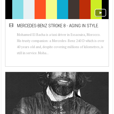
MERCEDES-BENZ STROKE 8 - AGING IN STYLE.
Mohamed El Bacha is a taxi driver in Essaouira, Morocco.
His trusty companion: a Mercedes-Benz 240 D which is over
40 years old and, despite covering millions of kilometres, is
still in service. Moha...