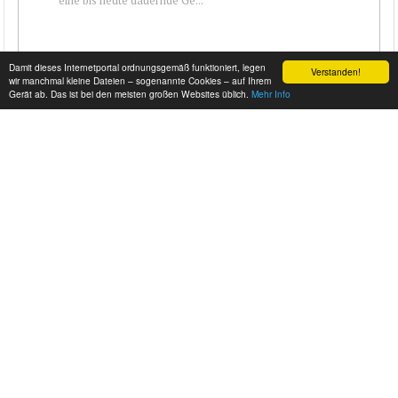
Damit dieses Internetportal ordnungsgemäß funktioniert, legen
Verstanden!
wir manchmal kleine Dateien – sogenannte Cookies – auf Ihrem
Gerät ab. Das ist bei den meisten großen Websites üblich.
Mehr Info
ALFA ROMEO 6C 2500
Stradivari auf Rädern In den 20er und 30er Jahren, da war