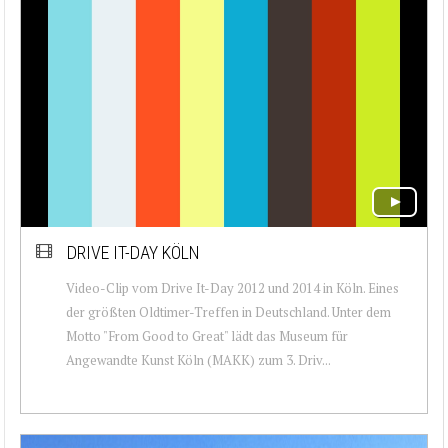
DRIVE IT-DAY KÖLN
Video-Clip vom Drive It-Day 2012 und 2014 in Köln. Eines
der größten Oldtimer-Treffen in Deutschland. Unter dem
Motto "From Good to Great" lädt das Museum für
Angewandte Kunst Köln (MAKK) zum 3. Driv...