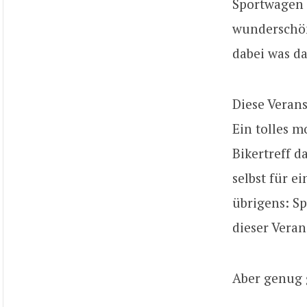
Sportwagen 
wunderschön
dabei was da
Diese Veran
Ein tolles m
Bikertreff 
selbst für e
übrigens: Sp
dieser Veran
Aber genug 