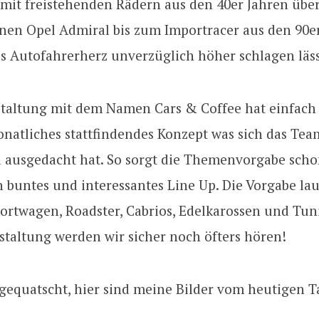
mit freistehenden Rädern aus den 40er Jahren übe
en Opel Admiral bis zum Importracer aus den 90er
s Autofahrerherz unverzüglich höher schlagen läss
staltung mit dem Namen Cars & Coffee hat einfach 
onatliches stattfindendes Konzept was sich das Te
da ausgedacht hat. So sorgt die Themenvorgabe sch
in buntes und interessantes Line Up. Die Vorgabe lau
ortwagen, Roadster, Cabrios, Edelkarossen und Tun
staltung werden wir sicher noch öfters hören!
gequatscht, hier sind meine Bilder vom heutigen T