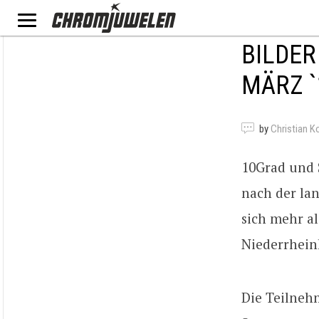
BILDER
MÄRZ `
by
Christian K
10Grad und 
nach der la
sich mehr a
Niederrhein
Die Teilneh