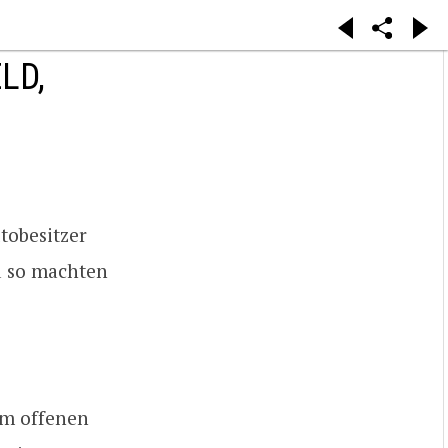
LD,
tobesitzer
d so machten
om offenen