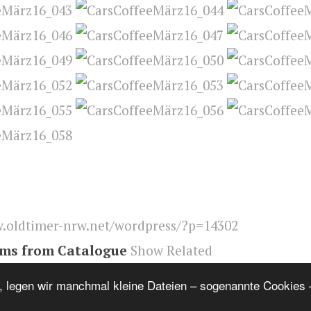
.oldtimer-nrw.net/wordpress/?p=14302
ems from Catalogue
Show Related
Tuning
,
US-Cars
,
Youngtimer
,
Oldtimer
,
Treffen & M
, legen wir manchmal kleine Dateien – sogenannte Cookies –