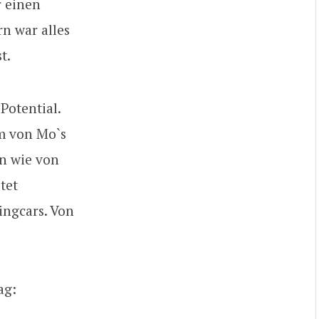
r einen
n war alles
t.
Potential.
am von Mo`s
on wie von
tet
ingcars. Von
ag: