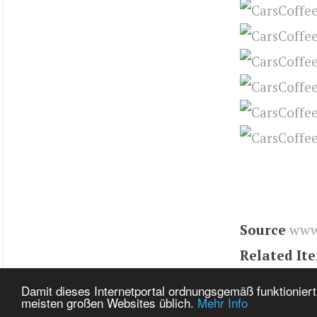
Source
www
Related It
Tags
2016
,
Damit dieses Internetportal ordnungsgemäß funktioniert
meisten großen Websites üblich.
Mehr Info