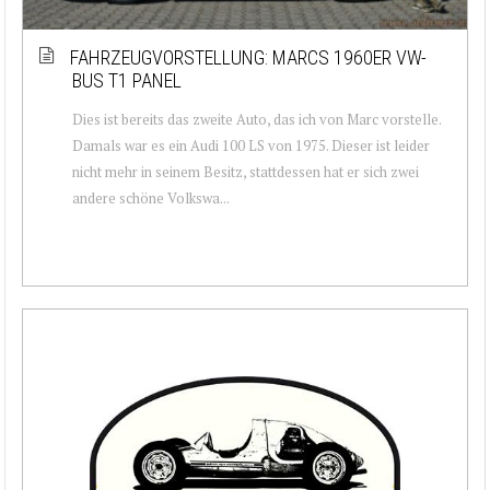
FAHRZEUGVORSTELLUNG: MARCS 1960ER VW-
BUS T1 PANEL
Dies ist bereits das zweite Auto, das ich von Marc vorstelle.
Damals war es ein Audi 100 LS von 1975. Dieser ist leider
nicht mehr in seinem Besitz, stattdessen hat er sich zwei
andere schöne Volkswa...