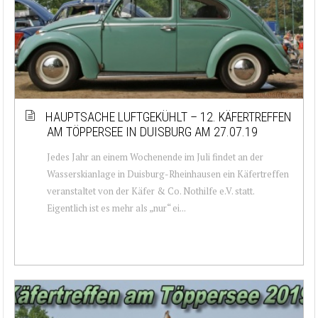
HAUPTSACHE LUFTGEKÜHLT – 12. KÄFERTREFFEN
AM TÖPPERSEE IN DUISBURG AM 27.07.19
Jedes Jahr an einem Wochenende im Juli findet an der
Wasserskianlage in Duisburg-Rheinhausen ein Käfertreffen
veranstaltet von der Käfer & Co. Nothilfe e.V. statt.
Eigentlich ist es mehr als „nur“ ei...