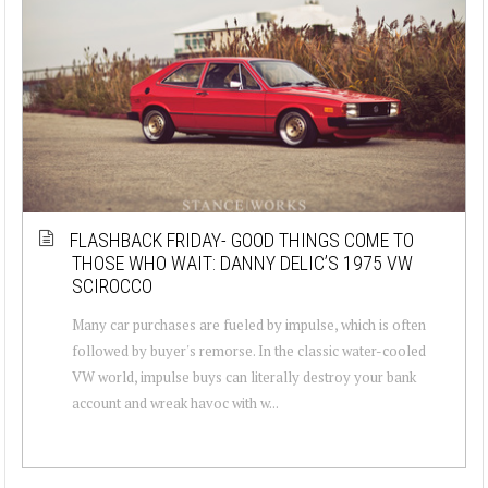
FLASHBACK FRIDAY- GOOD THINGS COME TO
THOSE WHO WAIT: DANNY DELIC’S 1975 VW
SCIROCCO
Many car purchases are fueled by impulse, which is often
followed by buyer's remorse. In the classic water-cooled
VW world, impulse buys can literally destroy your bank
account and wreak havoc with w...