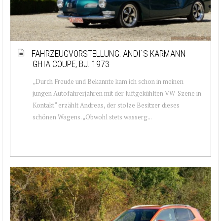
FAHRZEUGVORSTELLUNG: ANDI`S KARMANN
GHIA COUPE, BJ. 1973
„Durch Freude und Bekannte kam ich schon in meinen
jungen Autofahrerjahren mit der luftgekühlten VW-Szene in
Kontakt“ erzählt Andreas, der stolze Besitzer dieses
schönen Wagens. „Obwohl stets wasserg...