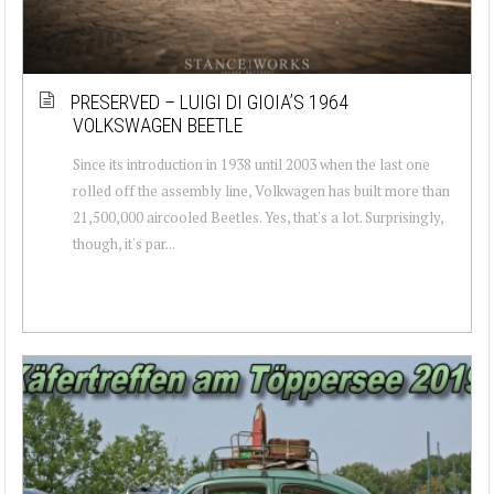
PRESERVED – LUIGI DI GIOIA’S 1964
VOLKSWAGEN BEETLE
Since its introduction in 1938 until 2003 when the last one
rolled off the assembly line, Volkwagen has built more than
21,500,000 aircooled Beetles. Yes, that's a lot. Surprisingly,
though, it's par...