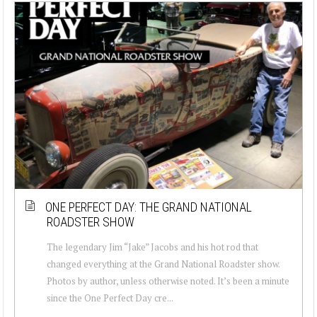
ONE PERFECT DAY: THE GRAND NATIONAL
ROADSTER SHOW
The legendary Jim “Jake” Jacobs and his hot rod that
changed everything at the Grand National Roadster show.
Photos by author, unless otherwise noted. It’s been a minute
since the One Perfect Day cre...