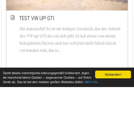
TEST VW UP! GTI
Ein Automobil! Es ist ein lustiges Geräusch, das der Antrieb
des VW up! GTi da von sich gibt. Es hat etwas von einem
behaglichen Furzen, und das soll jetzt nicht falsch falsch
verstanden sein, das is...
Damit dieses Internetportal ordnungsgemäß funktioniert, legen
Verstanden!
wir manchmal kleine Dateien – sogenannte Cookies – auf Ihrem
Gerät ab. Das ist bei den meisten großen Websites üblich.
Mehr Info