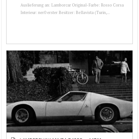
Auslieferung an: Lamborcar Original-Farbe: Rosso Corsa
Interieur: ner0 erster Besitzer: Bellavista (Turin,...