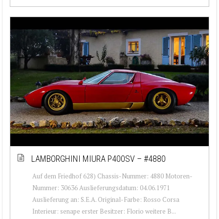
LAMBORGHINI MIURA P400SV – #4880
Auf dem Friedhof 628) Chassis-Nummer: 4880 Motoren-
Nummer: 30636 Auslieferungsdatum: 04.06.1971
Auslieferung an: S.E.A. Original-Farbe: Rosso Corsa
Interieur: senape erster Besitzer: Florio weitere B...