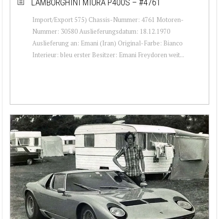
LAMBORGHINI MIURA P400S – #4761
Import/Export 575) Chassis-Nummer: 4761 Motoren-
Nummer: 30580 Auslieferungsdatum: 18.12.1970
Auslieferung an: Emani (Iran) Original-Farbe: Bianco
Interieur: bleu erster Besitzer: Emani Freydoren weit...