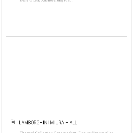
LAMBORGHINI MIURA – ALL
The real Collection Ganz trocken: Eine Auflistung aller