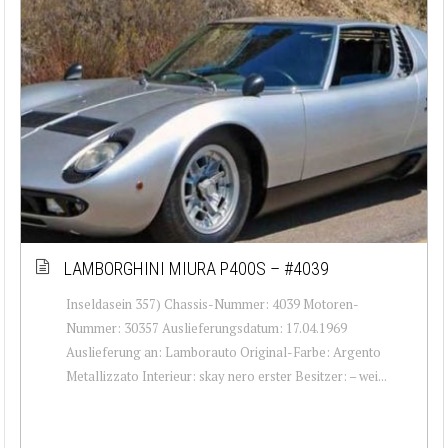
LAMBORGHINI MIURA P400S – #4039
Inseldasein 357) Chassis-Nummer: 4039 Motoren-
Nummer: 30357 Auslieferungsdatum: 17.04.1969
Auslieferung an: Lamborauto Original-Farbe: Argento
Metallizzato Interieur: skay nero erster Besitzer: – wei...