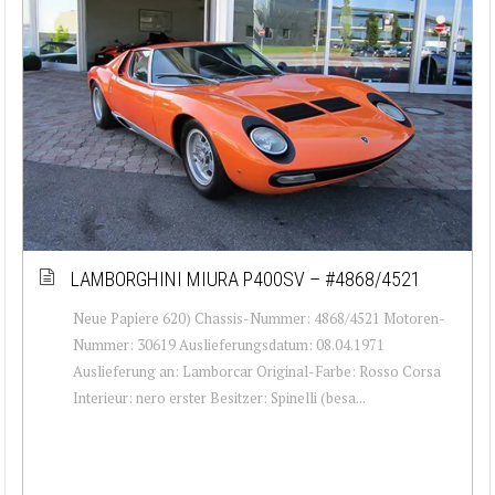
LAMBORGHINI MIURA P400SV – #4868/4521
Neue Papiere 620) Chassis-Nummer: 4868/4521 Motoren-
Nummer: 30619 Auslieferungsdatum: 08.04.1971
Auslieferung an: Lamborcar Original-Farbe: Rosso Corsa
Interieur: nero erster Besitzer: Spinelli (besa...