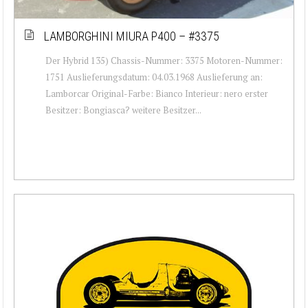
LAMBORGHINI MIURA P400 – #3375
Der Hybrid 135) Chassis-Nummer: 3375 Motoren-Nummer:
1751 Auslieferungsdatum: 04.03.1968 Auslieferung an:
Lamborcar Original-Farbe: Bianco Interieur: nero erster
Besitzer: Bongiasca? weitere Besitzer...