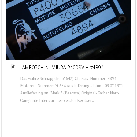
LAMBORGHINI MIURA P400SV – #4894
Das wahre Schnäppchen? 643) Chassis-Nummer: 4894
Motoren-Nummer: 30654 Auslieferungsdatum: 09.07.1971
Auslieferung an: Mark 3 (Pescara) Original-Farbe: Nero
Cangiante Interieur: nero erster Besitzer:...