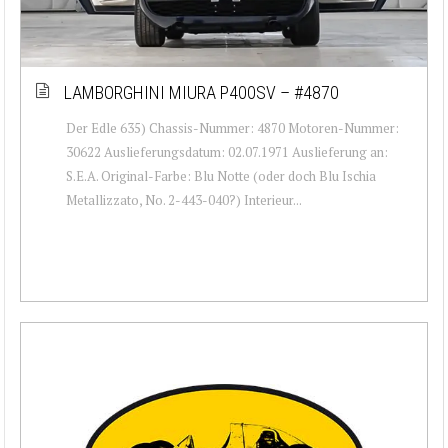
LAMBORGHINI MIURA P400SV – #4870
Der Edle 635) Chassis-Nummer: 4870 Motoren-Nummer:
30622 Auslieferungsdatum: 02.07.1971 Auslieferung an:
S.E.A. Original-Farbe: Blu Notte (oder doch Blu Ischia
Metallizzato, No. 2-443-040?) Interieur...