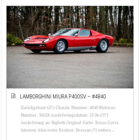
LAMBORGHINI MIURA P400SV – #4840
Zurückgebaut 637) Chassis-Nummer: 4840 Motoren-
Nummer: 30628 Auslieferungsdatum: 25.06.1971
Auslieferung an: Righetti Original-Farbe: Rosso Corsa
Interieur: bleu erster Besitzer: Bressan (?) weitere ...