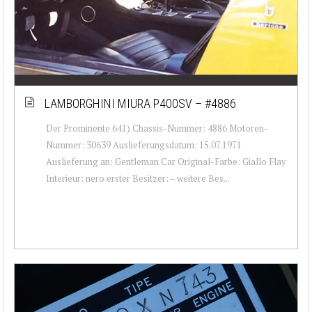
LAMBORGHINI MIURA P400SV – #4886
Der Prominente 641) Chassis-Nummer: 4886 Motoren-
Nummer: 30639 Auslieferungsdatum: 15.07.1971
Auslieferung an: Gentleman Car Original-Farbe: Giallo Flay
Interieur: nero erster Besitzer: – weitere Bes...