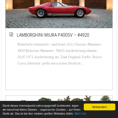
LAMBORGHINI MIURA P400SV – #4920
Mehrfach restauriert – und teuer 651) Chassis-Nummer:
4920 Motoren-Nummer: 30655 Auslieferungsdatum:
20.07.1971 Auslieferung an: Zani Original-Farbe: Rosso
Corsa Interieur: pelle nera erster Besitzer...
Damit dieses Internetportal ordnungsgemäß funktioniert, legen
Verstanden!
wir manchmal kleine Dateien – sogenannte Cookies – auf Ihrem
Gerät ab. Das ist bei den meisten großen Websites üblich.
Mehr Info