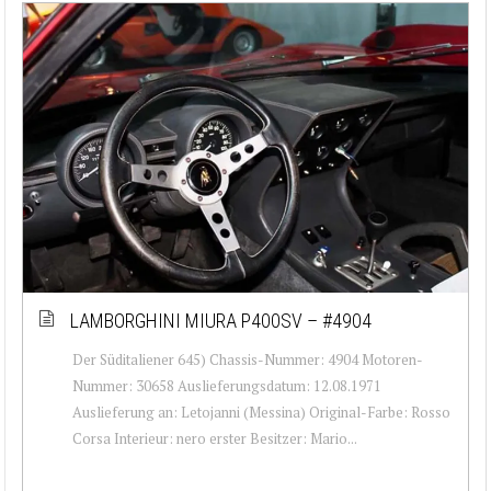
LAMBORGHINI MIURA P400SV – #4904
Der Süditaliener 645) Chassis-Nummer: 4904 Motoren-
Nummer: 30658 Auslieferungsdatum: 12.08.1971
Auslieferung an: Letojanni (Messina) Original-Farbe: Rosso
Corsa Interieur: nero erster Besitzer: Mario...