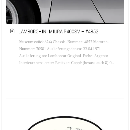
LAMBORGHINI MIURA P400SV – #4852
Museumsstück 624) Chassis-Nummer: 4852 Motoren-
Nummer: 30581 Auslieferungsdatum: 22.04.1971
Auslieferung an: Lamborcar Original-Farbe: Argento
Interieur: nero erster Besitzer: Cappè (besass auch 8) 0...