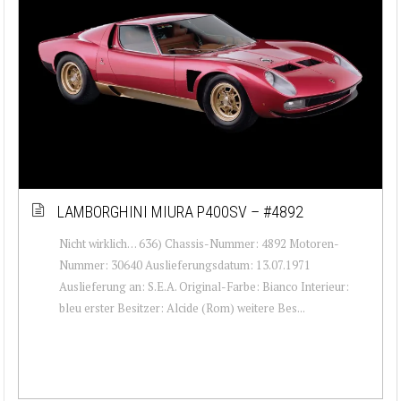
LAMBORGHINI MIURA P400SV – #4892
Nicht wirklich… 636) Chassis-Nummer: 4892 Motoren-
Nummer: 30640 Auslieferungsdatum: 13.07.1971
Auslieferung an: S.E.A. Original-Farbe: Bianco Interieur:
bleu erster Besitzer: Alcide (Rom) weitere Bes...