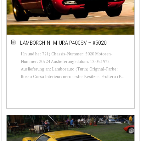
LAMBORGHINI MIURA P400SV – #5020
Hin und her 721) Chassis-Nummer: 5020 Motoren-
Nummer: 30724 Auslieferungsdatum: 12.05.1972
Auslieferung an: Lamborauto (Turin) Original-Farbe:
Rosso Corsa Interieur: nero erster Besitzer: Fruttero (F...