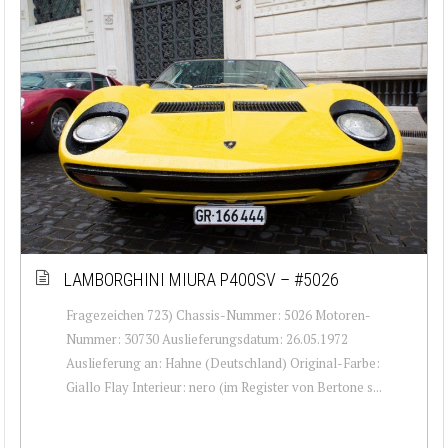
LAMBORGHINI MIURA P400SV – #5026
Fragezeichen 723) Chassis-Nummer: 5026 Motoren-
Nummer: 30730 Auslieferungsdatum: 26.05.1972
Auslieferung an: Hahne (Deutschland) Original-Farbe:
Giallo Flay Interieur: nero (im Register von Bertone s...