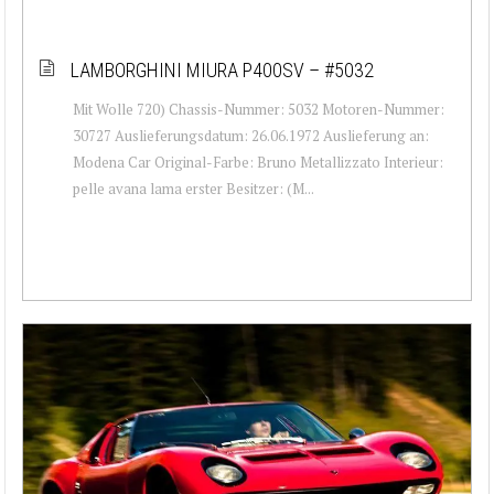
LAMBORGHINI MIURA P400SV – #5032
Mit Wolle 720) Chassis-Nummer: 5032 Motoren-Nummer:
30727 Auslieferungsdatum: 26.06.1972 Auslieferung an:
Modena Car Original-Farbe: Bruno Metallizzato Interieur:
pelle avana lama erster Besitzer: (M...