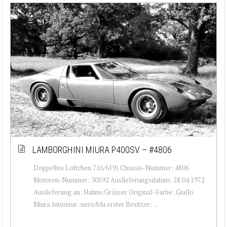
LAMBORGHINI MIURA P400SV – #4806
Doppeltes Lottchen 716/619) Chassis-Nummer: 4806
Motoren-Nummer: 30592 Auslieferungsdatum: 28.04.1972
Auslieferung an: Hahne/Grässer Original-Farbe: Giallo
Miura Interieur: nero/blu erster Besitzer: ...