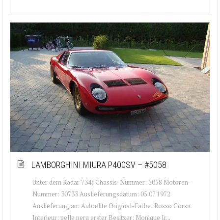
LAMBORGHINI MIURA P400SV – #5058
Unter dem Radar 734) Chassis-Nummer: 5058 Motoren-
Nummer: 30733 Auslieferungsdatum: 05.07.1972
Auslieferung an: Autoelite Original-Farbe: Rosso Corsa
Interieur: pelle nera erster Besitzer: Monique Ir...