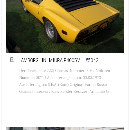
LAMBORGHINI MIURA P400SV – #5042
Der Unbekannte 722) Chassis-Nummer: 5042 Motoren-
Nummer: 30714 Auslieferungsdatum: 23.03.1972
Auslieferung an: S.E.A. (Rom) Original-Farbe: Rosso
Granada Interieur: bianco erster Besitzer: Armando Gr...