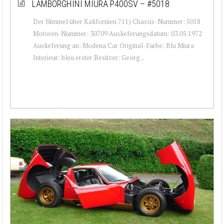
LAMBORGHINI MIURA P400SV – #5018
Der Himmel über Kalifornien 711) Chassis-Nummer: 5018
Motoren-Nummer: 30709 Auslieferungsdatum: 03.05.1972
Auslieferung an: Modena Car Original-Farbe: Blu Miura
Interieur: bleu erster Besitzer: Georg...