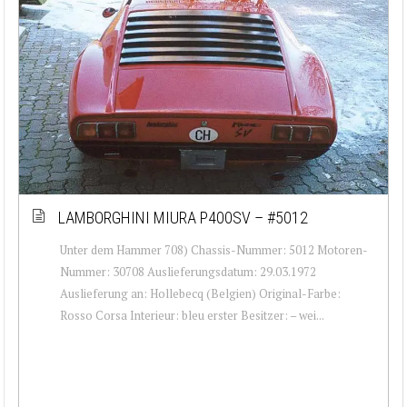
LAMBORGHINI MIURA P400SV – #5012
Unter dem Hammer 708) Chassis-Nummer: 5012 Motoren-
Nummer: 30708 Auslieferungsdatum: 29.03.1972
Auslieferung an: Hollebecq (Belgien) Original-Farbe:
Rosso Corsa Interieur: bleu erster Besitzer: – wei...