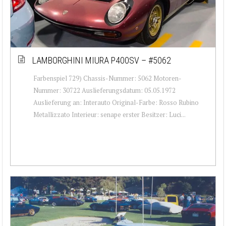
LAMBORGHINI MIURA P400SV – #5062
Farbenspiel 729) Chassis-Nummer: 5062 Motoren-
Nummer: 30722 Auslieferungsdatum: 05.05.1972
Auslieferung an: Interauto Original-Farbe: Rosso Rubino
Metallizzato Interieur: senape erster Besitzer: Luci...