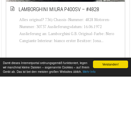
LAMBORGHINI MIURA P400SV – #4828
Alles original? 736) Chassis-Nummer: 4828 Motoren-
Nummer: 30737 Auslieferungsdatum: 16.06.1972
Auslieferung an: Lamborghini G.B. Original-Farbe: Nero
Cangiante Interieur: bianco erster Besitzer: Jona...
Damit dieses Internetportal ordnungsgemäß funktioniert, legen
Verstanden!
wir manchmal kleine Dateien – sogenannte Cookies – auf Ihrem
Gerät ab. Das ist bei den meisten großen Websites üblich.
Mehr Info