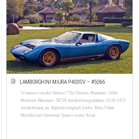
LAMBORGHINI MIURA P400SV – #5066
Träumen von der Südsee 733) Chassis-Nummer: 5066
Motoren-Nummer: 30728 Auslieferungsdatum: 12.05.1972
Auslieferung an: Righetti Original-Farbe: Bleu Tahiti
Metallizzato Interieur: bianco erster Besit...