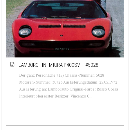
LAMBORGHINI MIURA P400SV – #5028
Der ganz Persönliche 715) Chassis-Nummer: 5028
Motoren-Nummer: 30723 Auslieferungsdatum: 25.05.1972
Auslieferung an: Lamborauto Original-Farbe: Rosso Corsa
Interieur: bleu erster Besitzer: Vincenzo C...