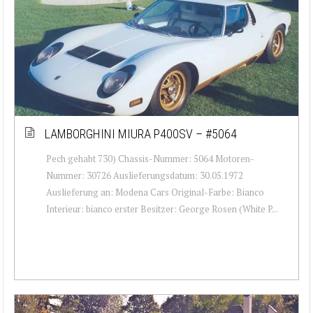
LAMBORGHINI MIURA P400SV – #5064
Pech gehabt 730) Chassis-Nummer: 5064 Motoren-
Nummer: 30726 Auslieferungsdatum: 30.05.1972
Auslieferung an: Modena Cars Original-Farbe: Bianco
Interieur: bianco erster Besitzer: George Rosen (White P...