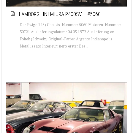
LAMBORGHINI MIURA P400SV – #5060
Der Ewige 728) Chassis-Nummer: 5060 Motoren-Nummer:
30721 Auslieferungsdatum: 04.05.1972 Auslieferung an:
Foitek (Schweiz) Original-Farbe: Argento Indianapolis
Metallizzato Interieur: nero erster Bes...