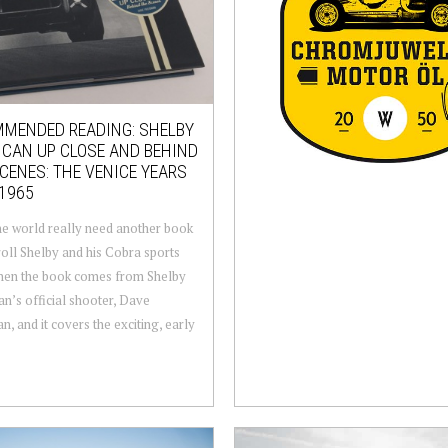
MENDED READING: SHELBY
CAN UP CLOSE AND BEHIND
CENES: THE VENICE YEARS
1965
e world really need another book
oll Shelby and his Cobra sports
hen the book comes from Shelby
n’s official shooter, Dave
n, and it covers the exciting, early