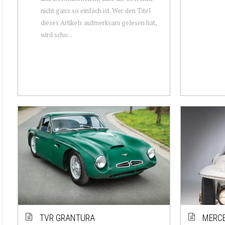
nicht ganz so einfach ist. Wer den Titel
dieses Artikels aufmerksam gelesen hat,
wird scho...
TVR GRANTURA
MERC