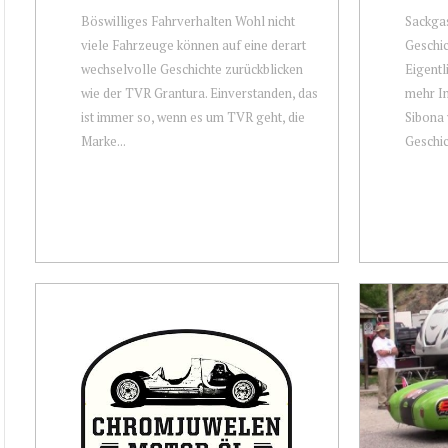
Böswilliges Fahrverhalten Wohl nicht
Sackga
viele Fahrzeuge können auf eine derart
Geschi
wechselvolle Geschichte zurückblicken
Eigentl
wie der TVR Grantura. Einverstanden, das
mehr I
ist immer so, wenn es um TVR geht, die
Sibona 
Marke...
Geschic