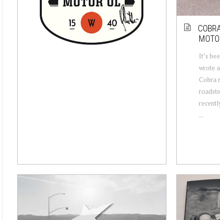
COBRA
MOTO
It’s be
wrote a
Cobra ra
roadste
recentl
...