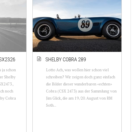
CSX2326
SHELBY COBRA 289
 ja schon
Lotto Ach, was wollen hier schon viel
der Shelby
schreiben? Wir zeigen doch ganz einfach
X2473 ,
die Bilder dieser wunderbaren «echten»
ich noch
Cobra (CSX 2473) aus der Sammlung von
lby Cobra
Jim Glick, die am 19./20. August von RM
Soth...