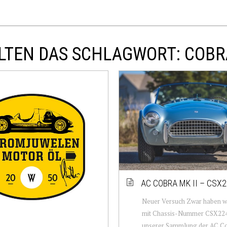
LTEN DAS SCHLAGWORT: COBR
AC COBRA MK II – CSX
Neuer Versuch Zwar haben wi
mit Chassis-Nummer CSX2242
unserer Sammlung der AC Co