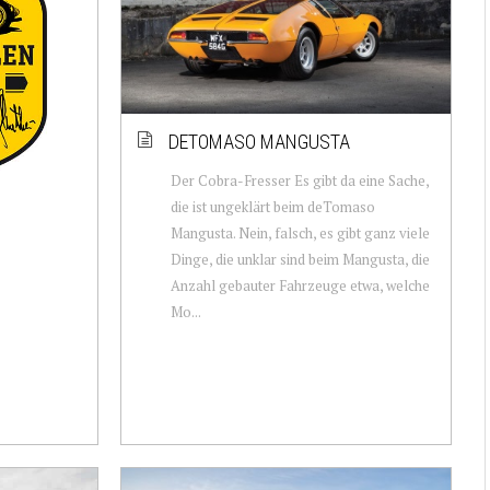
DETOMASO MANGUSTA
Der Cobra-Fresser Es gibt da eine Sache,
die ist ungeklärt beim deTomaso
Mangusta. Nein, falsch, es gibt ganz viele
Dinge, die unklar sind beim Mangusta, die
Anzahl gebauter Fahrzeuge etwa, welche
Mo...