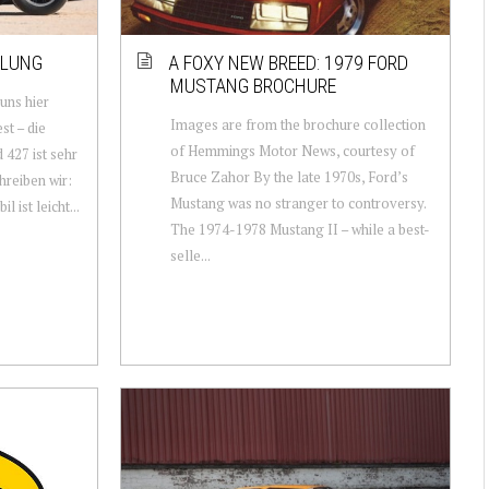
MLUNG
A FOXY NEW BREED: 1979 FORD
MUSTANG BROCHURE
uns hier
Images are from the brochure collection
st – die
of Hemmings Motor News, courtesy of
 427 ist sehr
Bruce Zahor By the late 1970s, Ford’s
reiben wir:
Mustang was no stranger to controversy.
 ist leicht...
The 1974-1978 Mustang II – while a best-
selle...