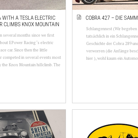
 WITH A TESLA ELECTRIC
COBRA 427 – DIE SAM
R CLIMBS KNOX MOUNTAIN
Schlangennest (Wir begeben 
en several months since we first
tatsächlich in ein Schlangenne
bout EPower Racing ‘s electric
Geschichte der Cobra 289 und
ce car. Since then the little
verworren (die Anfänge besch
r competed in several events most
hier ), wohl kaum ein Automobil
y the Knox Mountain hillclimb. The