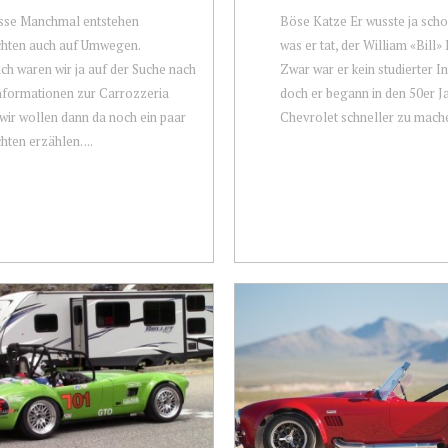
sse Manchmal entstehen
Böse Katze Er wusste ja scho
chten auch auf Umwegen.
was er tat, der William «Bill»
ich waren wir ja auf der Suche nach
Zwar war er kein studierter I
nformationen zur Carrozzeria
doch er begann in den 50er J
wir wollen dann da noch ein paar
Chevrolet schneller zu mache
hten erzählen. ...