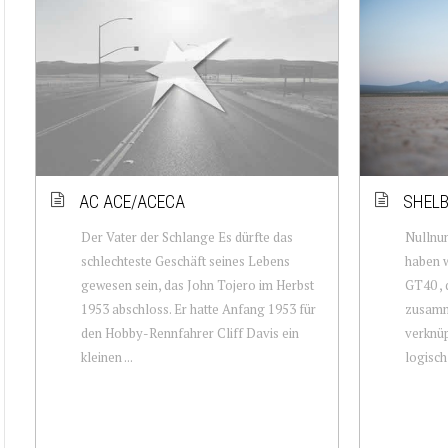
AC ACE/ACECA
SHELB
Der Vater der Schlange Es dürfte das
Nullnu
schlechteste Geschäft seines Lebens
haben w
gewesen sein, das John Tojero im Herbst
GT40 , 
1953 abschloss. Er hatte Anfang 1953 für
zusamm
den Hobby-Rennfahrer Cliff Davis ein
verknüp
kleinen ...
logisch 