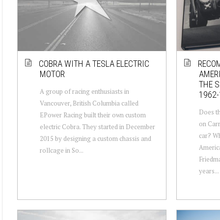
COBRA WITH A TESLA ELECTRIC
RECOM
MOTOR
AMERI
THE S
A group of racing enthusiasts in
1962-
Vancouver, British Columbia called
Does th
EPower Racing built their own custom
on Carr
electric Cobra. They started in December
car? W
2015 by designing a custom chassis and
America
rollcage in So...
Friedma
years...