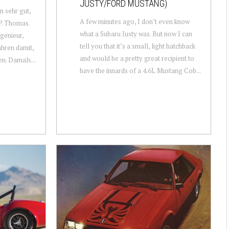
JUSTY/FORD MUSTANG)
n sehr gut,
A few minutes ago, I don’t even know
 P. Thomas.
what a Subaru Justy was. But now I can
ngenieur,
tell you that it’s a small, light hatchback
ahren damit,
and would be a pretty great recipient to
n. Damals...
have the innards of a 4.6L Mustang Cob...