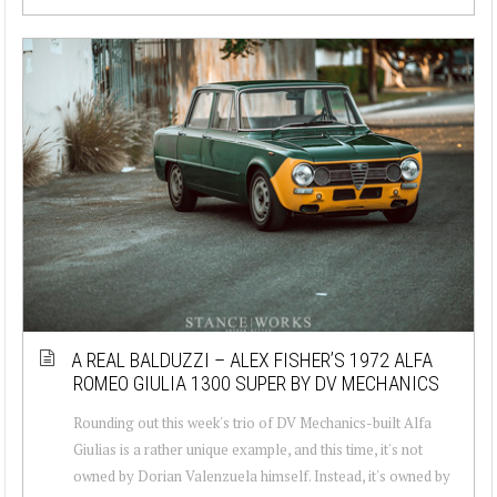
A REAL BALDUZZI – ALEX FISHER’S 1972 ALFA
ROMEO GIULIA 1300 SUPER BY DV MECHANICS
Rounding out this week's trio of DV Mechanics-built Alfa
Giulias is a rather unique example, and this time, it's not
owned by Dorian Valenzuela himself. Instead, it's owned by