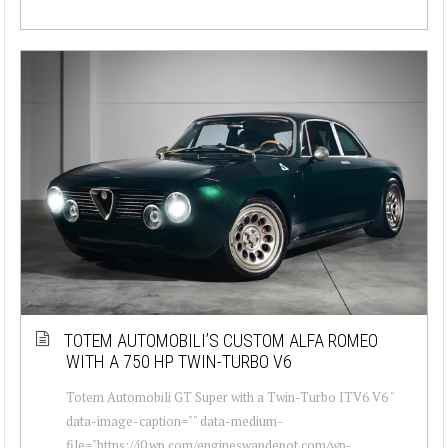
TOTEM AUTOMOBILI’S CUSTOM ALFA ROMEO
WITH A 750 HP TWIN-TURBO V6
Totem Automobili GT Super with a Twin-Turbo ITV6 V6 "
data-image-caption="" data-medium-
file="https://i0.wp.com/engineswapdepot.com/wp-