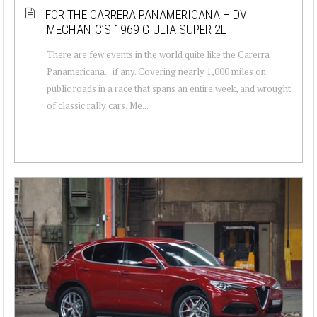
FOR THE CARRERA PANAMERICANA – DV
MECHANIC’S 1969 GIULIA SUPER 2L
There are few events in the world quite like the Carerra
Panamericana... if any. Covering nearly 1,000 miles on
public roads in a race that spans an entire week, and wrought
of classic rally cars, Me...