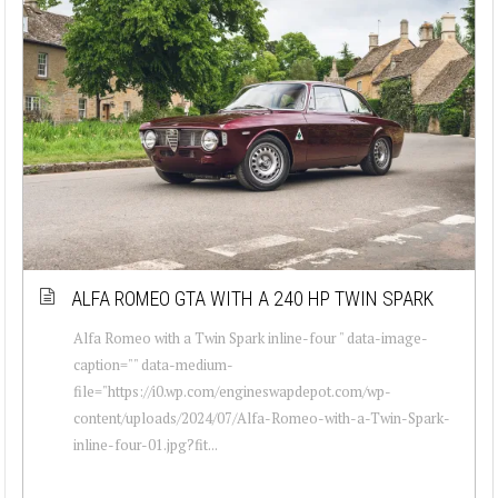
ALFA ROMEO GTA WITH A 240 HP TWIN SPARK
Alfa Romeo with a Twin Spark inline-four " data-image-
caption="" data-medium-
file="https://i0.wp.com/engineswapdepot.com/wp-
content/uploads/2024/07/Alfa-Romeo-with-a-Twin-Spark-
inline-four-01.jpg?fit...