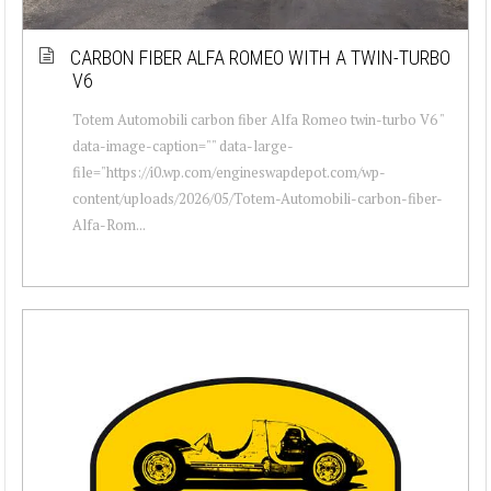
CARBON FIBER ALFA ROMEO WITH A TWIN-TURBO
V6
Totem Automobili carbon fiber Alfa Romeo twin-turbo V6 "
data-image-caption="" data-large-
file="https://i0.wp.com/engineswapdepot.com/wp-
content/uploads/2026/05/Totem-Automobili-carbon-fiber-
Alfa-Rom...