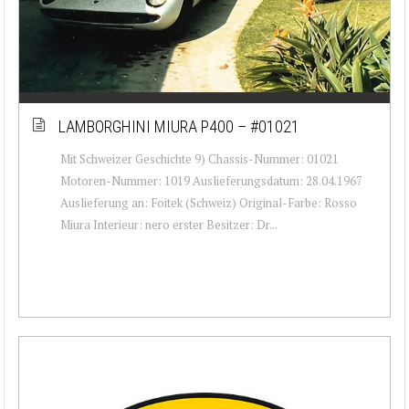
LAMBORGHINI MIURA P400 – #01021
Mit Schweizer Geschichte 9) Chassis-Nummer: 01021
Motoren-Nummer: 1019 Auslieferungsdatum: 28.04.1967
Auslieferung an: Foitek (Schweiz) Original-Farbe: Rosso
Miura Interieur: nero erster Besitzer: Dr...