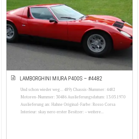
LAMBORGHINI MIURA P400S – #4482
Und schon wieder weg… 489) Chassis-Nummer: 4482
Motoren-Nummer: 30486 Auslieferungsdatum: 13.03.1970
Auslieferung an: Hahne Original-Farbe: Rosso Corsa
Interieur: skay nero erster Besitzer: – weitere...