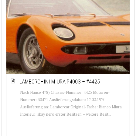
LAMBORGHINI MIURA P400S – #4425
Nach Hause 478) Chassis-Nummer: 4425 Motoren-
Nummer: 30471 Auslieferungsdatum: 17.02.1970
Auslieferung an: Lamborcar Original-Farbe: Bianco Miura
Interieur: skay nero erster Besitzer: – weitere Besit...