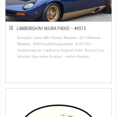
LAMBORGHINI MIURA P400S – #4515
Bewegtes Leben 488) Chassis-Nummer: 4515 Motoren-
Nummer: 30493 Auslieferungsdatum: 31.03.1970
Auslieferung an: Lamborcar Original-Farbe: Rosso Corsa
Interieur: bleu erster Besitzer: – weitere Besitze...