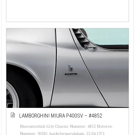
LAMBORGHINI MIURA P400SV – #4852
Museumsstück 624) Chassis-Nummer: 4852 Motoren-
Nummer: 30581 Auslieferungsdatum: 22.04.1971