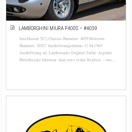
LAMBORGHINI MIURA P400S – #4039
Inseldasein 357) Chassis-Nummer: 4039 Motoren-
Nummer: 30357 Auslieferungsdatum: 17.04.1969
Auslieferung an: Lamborauto Original-Farbe: Argento
Metallizzato Interieur: skay nero erster Besitzer: – wei...