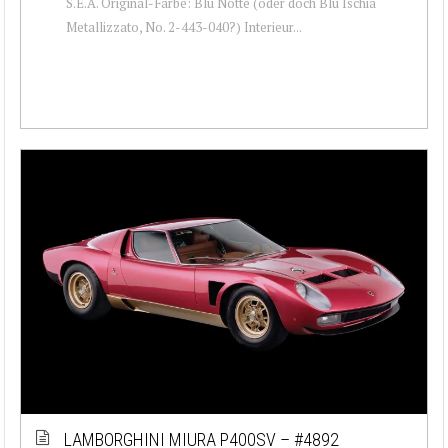
S.E.A. Original-Farbe: Blu Notte (oder doch Blu Ischia
Metallizzato, No. 2-443-040?) Interieur...
LAMBORGHINI MIURA P400SV – #4892