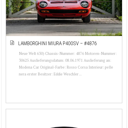
LAMBORGHINI MIURA P400SV – #4876
Neue Welt 630) Chassis-Nummer: 4876 Motoren-Nummer:
30625 Auslieferungsdatum: 08.06.1971 Auslieferung an:
Modena Car Original-Farbe: Rosso Corsa Interieur: pelle
nera erster Besitzer: Eddie Weschler ...