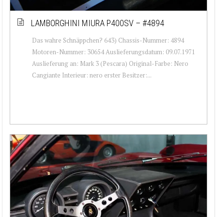
LAMBORGHINI MIURA P400SV – #4894
Das wahre Schnäppchen? 643) Chassis-Nummer: 4894
Motoren-Nummer: 30654 Auslieferungsdatum: 09.07.1971
Auslieferung an: Mark 3 (Pescara) Original-Farbe: Nero
Cangiante Interieur: nero erster Besitzer:...