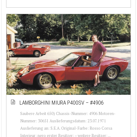
LAMBORGHINI MIURA P400SV – #4906
Saubere Arbeit 650) Chassis-Nummer: 4906 Motoren-
Nummer: 30651 Auslieferungsdatum: 23.07.1971
Auslieferung an: S.E.A. Original-Farbe: Rosso Corsa
Interieur: nero erster Besitzer: – weitere Besitzer: ...