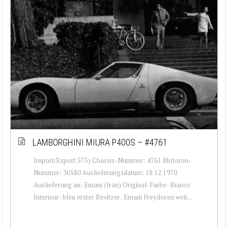
LAMBORGHINI MIURA P400S – #4761
Import/Export 575) Chassis-Nummer: 4761 Motoren-
Nummer: 30580 Auslieferungsdatum: 18.12.1970
Auslieferung an: Emani (Iran) Original-Farbe: Bianco
Interieur: bleu erster Besitzer: Emani Freydoren weit...