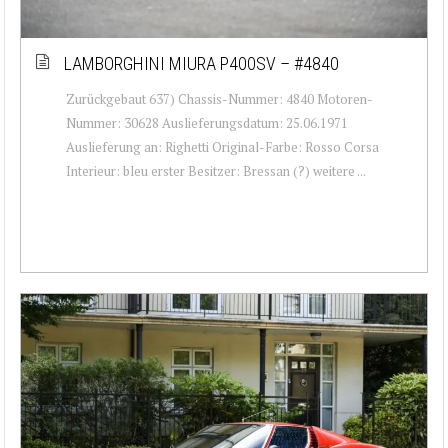
LAMBORGHINI MIURA P400SV – #4840
Zurückgebaut 637) Chassis-Nummer: 4840 Motoren-
Nummer: 30628 Auslieferungsdatum: 25.06.1971
Auslieferung an: Righetti Original-Farbe: Rosso Corsa
Interieur: bleu erster Besitzer: Bressan (?) weitere ...