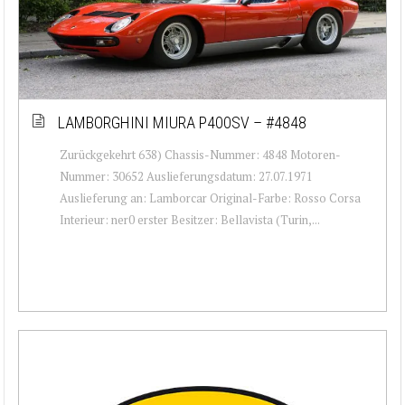
LAMBORGHINI MIURA P400SV – #4848
Zurückgekehrt 638) Chassis-Nummer: 4848 Motoren-
Nummer: 30652 Auslieferungsdatum: 27.07.1971
Auslieferung an: Lamborcar Original-Farbe: Rosso Corsa
Interieur: ner0 erster Besitzer: Bellavista (Turin,...