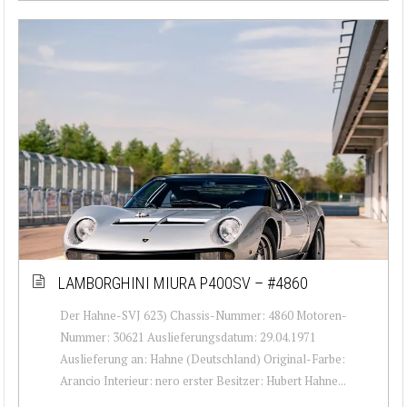
LAMBORGHINI MIURA P400SV – #4860
Der Hahne-SVJ 623) Chassis-Nummer: 4860 Motoren-
Nummer: 30621 Auslieferungsdatum: 29.04.1971
Auslieferung an: Hahne (Deutschland) Original-Farbe:
Arancio Interieur: nero erster Besitzer: Hubert Hahne...