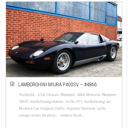
LAMBORGHINI MIURA P400SV – #4866
Vielleicht… 634) Chassis-Nummer: 4866 Motoren-Nummer:
30637 Auslieferungsdatum: 16.06.1971 Auslieferung an:
Modena Car Original-Farbe: Argento Interieur: pelle
senape erster Besitzer: – weitere Besit...