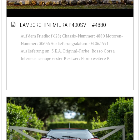
LAMBORGHINI MIURA P400SV – #4880
Auf dem Friedhof 628) Chassis-Nummer: 4880 Motoren-
Nummer: 30636 Auslieferungsdatum: 04.06.1971
Auslieferung an: S.E.A. Original-Farbe: Rosso Corsa
Interieur: senape erster Besitzer: Florio weitere B...