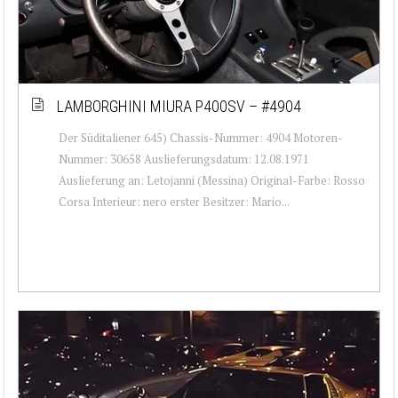
LAMBORGHINI MIURA P400SV – #4904
Der Süditaliener 645) Chassis-Nummer: 4904 Motoren-
Nummer: 30658 Auslieferungsdatum: 12.08.1971
Auslieferung an: Letojanni (Messina) Original-Farbe: Rosso
Corsa Interieur: nero erster Besitzer: Mario...