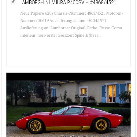
LAMBORGHINI MIURA P400SV – #4868/4521
Neue Papiere 620) Chassis-Nummer: 4868/4521 Motoren-
Nummer: 30619 Auslieferungsdatum: 08.04.1971
Auslieferung an: Lamborcar Original-Farbe: Rosso Corsa
Interieur: nero erster Besitzer: Spinelli (besa...