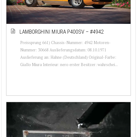
LAMBORGHINI MIURA P400SV – #4942
Preissprung 661) Chassis-Nummer: 4942 Motoren-
Nummer: 30668 Auslieferungsdatum: 08.10.1971
Auslieferung an: Hahne (Deutschland) Original-Farbe:
Giallo Miura Interieur: nero erster Besitzer: wahrschei...