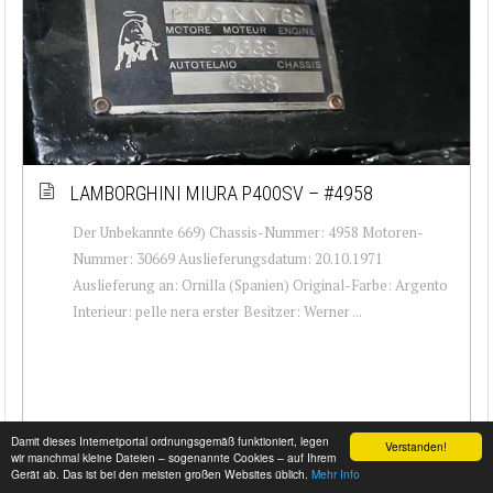
LAMBORGHINI MIURA P400SV – #4958
Der Unbekannte 669) Chassis-Nummer: 4958 Motoren-
Nummer: 30669 Auslieferungsdatum: 20.10.1971
Auslieferung an: Ornilla (Spanien) Original-Farbe: Argento
Interieur: pelle nera erster Besitzer: Werner ...
Damit dieses Internetportal ordnungsgemäß funktioniert, legen
Verstanden!
wir manchmal kleine Dateien – sogenannte Cookies – auf Ihrem
Gerät ab. Das ist bei den meisten großen Websites üblich.
Mehr Info