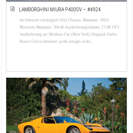
LAMBORGHINI MIURA P400SV – #4924
Im Internet versteigert 656) Chassis-Nummer: 4924
Motoren-Nummer: 30648 Auslieferungsdatum: 17.08.1971
Auslieferung an: Modena Car (New York) Original-Farbe:
Rosso Corsa Interieur: pelle senape erste...