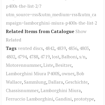
p400s-the-list-2/?
utm_source=rss&utm_medium=rss&utm_ca
mpaign=lamborghini-miura-p400s-the-list-2
Related Items from Catalogue
Show
Related
Tags
vented discs
,
4842
,
4839
,
4836
,
4803
,
4802
,
4794
,
4788
,
4719
,
lost
,
Balboni
,
s/n
,
Motorennummer
,
Liste
,
Besitzer
,
Lamborghini Miura P400S
,
owner
,
Bob
Wallace
,
Sammlung
,
Dallara
,
Geschichte
,
Chassisnummer
,
Lamborghini Miura
,
Ferruccio Lamborghini
,
Gandini
,
prototype
,