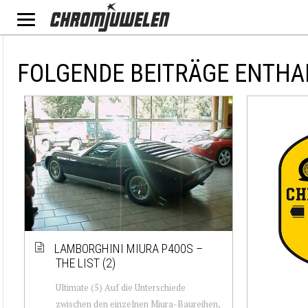
FOLGENDE BEITRÄGE ENTHA
LAMBORGHINI MIURA P400S –
THE LIST (2)
Ultimate (5) Auf die Unterschiede
zwischen den einzelnen Miura-Baureihen,