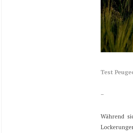
Test Peuge
–
Während si
Lockerunge