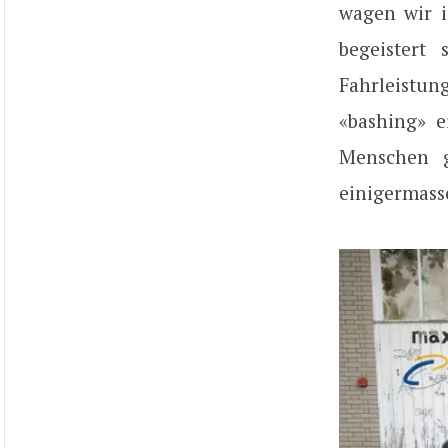
wagen wir i
begeistert
Fahrleistu
«bashing» e
Menschen g
einigermass