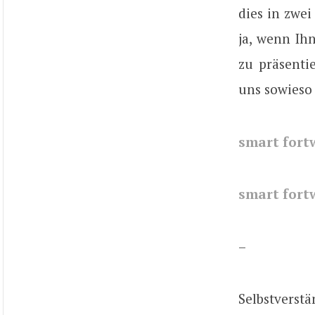
dies in zwei
ja, wenn Ih
zu präsenti
uns sowieso 
smart fort
smart fort
–
Selbstverst