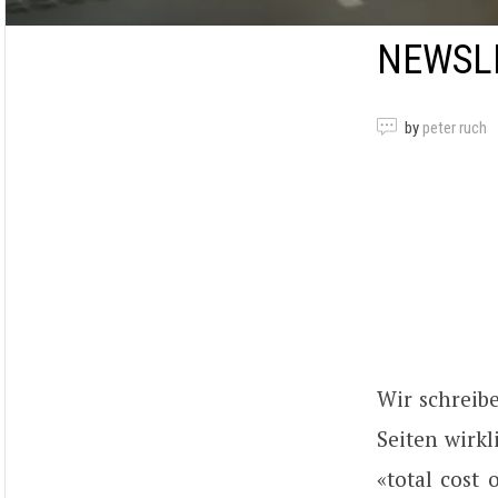
NEWSLE
by
peter ruch
Wir schreibe
Seiten wirkl
«total cost