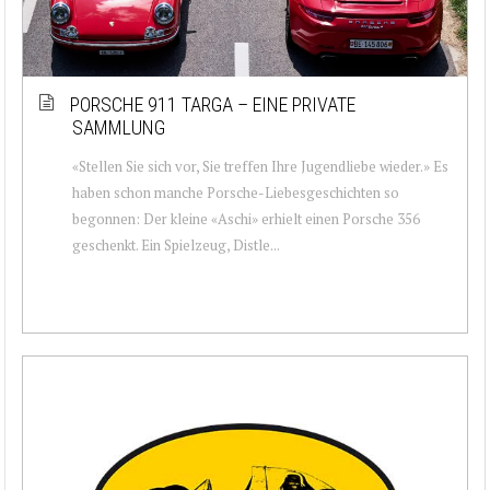
PORSCHE 911 TARGA – EINE PRIVATE
SAMMLUNG
«Stellen Sie sich vor, Sie treffen Ihre Jugendliebe wieder.» Es
haben schon manche Porsche-Liebesgeschichten so
begonnen: Der kleine «Aschi» erhielt einen Porsche 356
geschenkt. Ein Spielzeug, Distle...