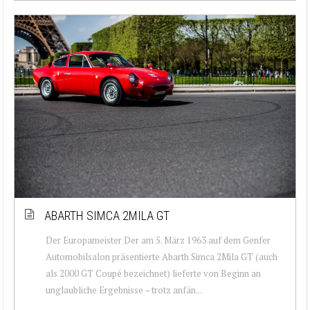
ABARTH SIMCA 2MILA GT
Der Europameister Der am 5. März 1963 auf dem Genfer
Automobilsalon präsentierte Abarth Simca 2Mila GT (auch
als 2000 GT Coupé bezeichnet) lieferte von Beginn an
unglaubliche Ergebnisse – trotz anfän...