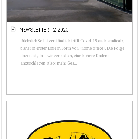
NEWSLETTER 12-2020
Rückblick Selbstverständlich trifft Covid-19 auch «radical»,
bisher in erster Linie in Form von «home office». Die Folge
davon ist, dass wir versuchen, eine höhere Kadenz
anzuschlagen, also: mehr Ges...