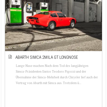
ABARTH SIMCA 2MILA GT LONGNOSE
Lange Nase machen Nach dem Tod des langjährigen
Simca-Präsidenten Enrico Teodoro Pigozzi und der
Übernahme der Simca-Mehrheit durch Chrysler lief auch der
Vertrag von Abarth mit Simca aus. Trotzdem ü...