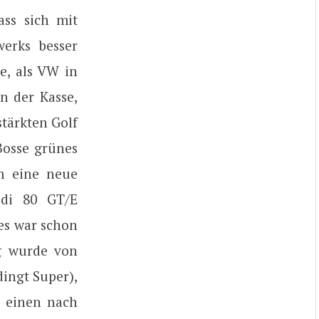
ass sich mit
erks besser
te, als VW in
n der Kasse,
stärkten Golf
Bosse grünes
um eine neue
udi 80 GT/E
 es war schon
ng wurde von
ingt Super),
, einen nach