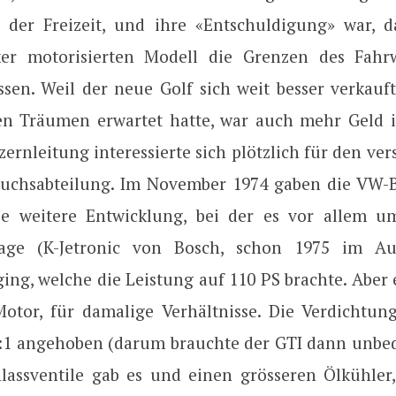
n der Freizeit, und ihre «Entschuldigung» war, d
ker motorisierten Modell die Grenzen des Fahrw
ssen. Weil der neue Golf sich weit besser verkauf
n Träumen erwartet hatte, war auch mehr Geld i
ernleitung interessierte sich plötzlich für den ver
suchsabteilung. Im November 1974 gaben die VW-
ie weitere Entwicklung, bei der es vor allem 
nlage (K-Jetronic von Bosch, schon 1975 im A
ging, welche die Leistung auf 110 PS brachte. Aber
Motor, für damalige Verhältnisse. Die Verdichtu
,5:1 angehoben (darum brauchte der GTI dann unbed
nlassventile gab es und einen grösseren Ölkühler