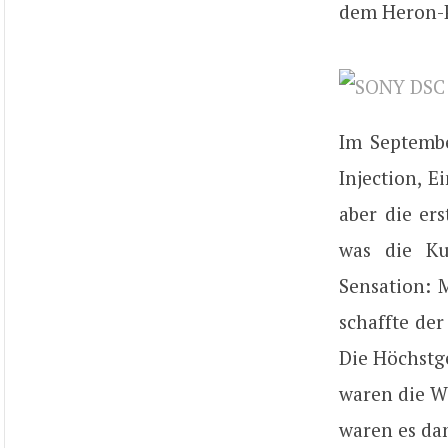
dem Heron-P
Im Septembe
Injection, E
aber die er
was die Ku
Sensation: 
schaffte der
Die Höchstge
waren die W
waren es da