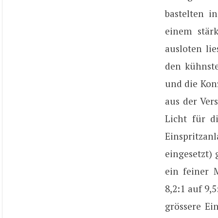
bastelten i
einem stär
ausloten lie
den kühnste
und die Konz
aus der Ver
Licht für d
Einspritza
eingesetzt) 
ein feiner 
8,2:1 auf 9
grössere Ei