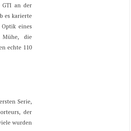
r GTI an der
 es karierte
 Optik eines
e Mühe, die
en echte 110
rsten Serie,
rteurs, der
viele wurden