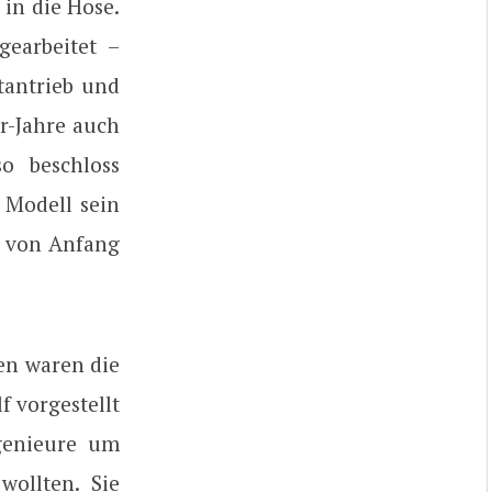
 in die Hose.
earbeitet –
tantrieb und
r-Jahre auch
o beschloss
 Modell sein
r von Anfang
en waren die
f vorgestellt
ngenieure um
wollten. Sie