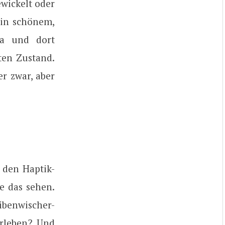
ewickelt oder
 in schönem,
da und dort
ten Zustand.
er zwar, aber
n den Haptik-
e das sehen.
ibenwischer-
erleben? Und