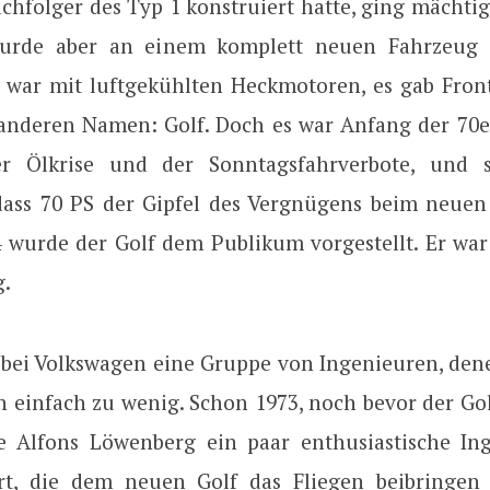
hfolger des Typ 1 konstruiert hatte, ging mächtig
wurde aber an einem komplett neuen Fahrzeug g
 war mit luftgekühlten Heckmotoren, es gab Fron
anderen Namen: Golf. Doch es war Anfang der 70e
er Ölkrise und der Sonntagsfahrverbote, und s
dass 70 PS der Gipfel des Vergnügens beim neuen
74 wurde der Golf dem Publikum vorgestellt. Er wa
g.
 bei Volkswagen eine Gruppe von Ingenieuren, den
 einfach zu wenig. Schon 1973, noch bevor der Gol
e Alfons Löwenberg ein paar enthusiastische I
rt, die dem neuen Golf das Fliegen beibringen 