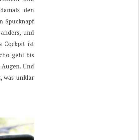
 damals den
en Spucknapf
 anders, und
 Cockpit ist
cho geht bis
e Augen. Und
t, was unklar