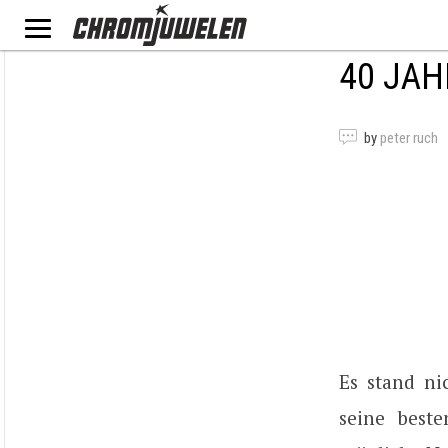
40 JAH
by
peter ruch
Es stand ni
seine beste