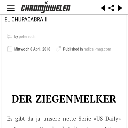
EL CHUPACABRA II
by
peter ruch
Mittwoch 6 April, 2016
Published in
radical-mag.com
DER ZIEGENMELKER
Es gibt da ja unsere nette Serie «US Daily»