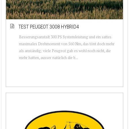
TEST PEUGEOT 3008 HYBRID4
Besserungsanstalt 300 PS Systemleistung und ein sattes
maximales Drehmoment von 560 Nm, das tönt doch mehr
als anständig; viele Peugeot gab es wohl noch nicht, die
mehr hatten, ausser natürlich die b...