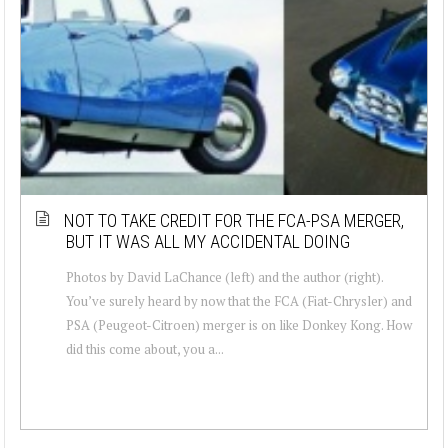
NOT TO TAKE CREDIT FOR THE FCA-PSA MERGER,
BUT IT WAS ALL MY ACCIDENTAL DOING
Photos by David LaChance (left) and the author (right).
You’ve surely heard by now that the FCA (Fiat-Chrysler) and
PSA (Peugeot-Citroen) merger is on like Donkey Kong. How
did this come about, you a...