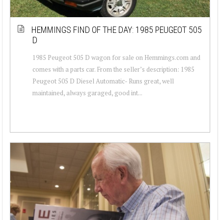
HEMMINGS FIND OF THE DAY: 1985 PEUGEOT 505
D
1985 Peugeot 505 D wagon for sale on Hemmings.com and
comes with a parts car. From the seller’s description: 1985
Peugeot 505 D Diesel Automatic- Runs great, well
maintained, always garaged, good int...