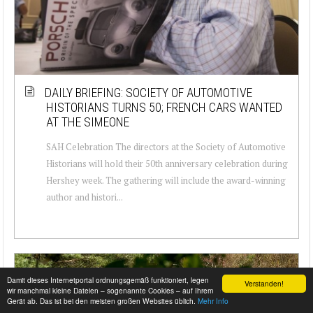
DAILY BRIEFING: SOCIETY OF AUTOMOTIVE
HISTORIANS TURNS 50; FRENCH CARS WANTED
AT THE SIMEONE
SAH Celebration The directors at the Society of Automotive
Historians will hold their 50th anniversary celebration during
Hershey week. The gathering will include the award-winning
author and histori...
Damit dieses Internetportal ordnungsgemäß funktioniert, legen
Verstanden!
wir manchmal kleine Dateien – sogenannte Cookies – auf Ihrem
Gerät ab. Das ist bei den meisten großen Websites üblich.
Mehr Info