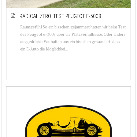
RADICAL ZERO: TEST PEUGEOT E-5008
Raumgefühl So ein bisschen gejammert hatten wir beim Test
des Peugeot e-3008 über die Platzverhältnisse. Oder anders
ausgedrückt: Wir hatten uns ein bisschen gewundert, dass
ein E-Auto die Möglichkei...