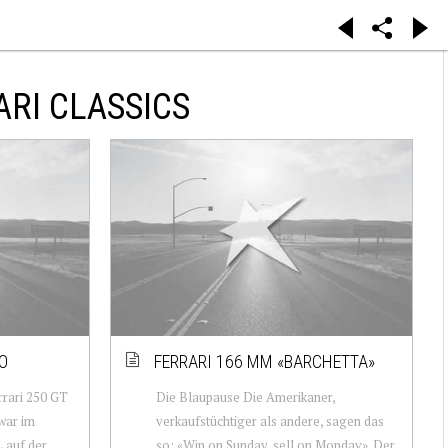
RI CLASSICS
O
FERRARI 166 MM «BARCHETTA»
rrari 250 GT
Die Blaupause Die Amerikaner,
war im
verkaufstüchtiger als andere, sagen das
L auf der
so: «Win on Sunday, sell on Monday». Der