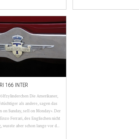
RI 166 INTER
ölfzylinderchen Die Amerikaner,
stüchtiger als andere, sagen das
n on Sunday, sell on Monday». Der
Enzo Ferrari, des Englischen nicht
, wusste aber schon lange vor d...