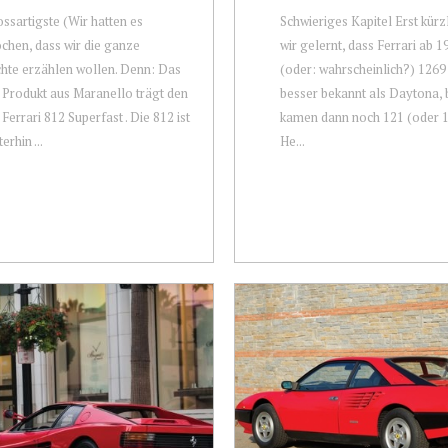
ssartigste (Wir hatten es
Schwieriges Kapitel Erst kürz
chen, dass wir die ganze
wir gelernt, dass Ferrari ab 
hte erzählen wollen. Denn: Das
(oder: wahrscheinlich?) 1269
 Produkt aus Maranello trägt den
besser bekannt als Daytona, 
errari 812 Superfast . Die 812 ist
kamen dann noch 121 (oder 1
erhin ...
He...