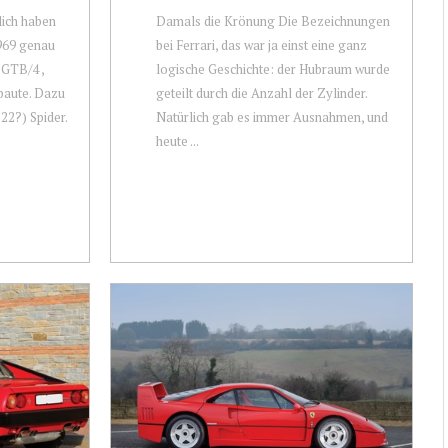
lich haben
Damals die Krönung Die Bezeichnungen
1969 genau
bei Ferrari, das war ja einst eine ganz
 GTB/4 ,
logische Geschichte: der Hubraum wurde
baute. Dazu
geteilt durch die Anzahl der Zylinder.
22?) Spider.
Natürlich gab es immer Ausnahmen, und
heute ...