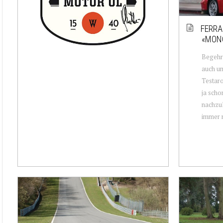
FERRA
«MON
Begehr
auch um
Testaro
ja scho
nachzul
immer n