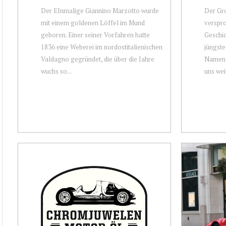
Der EInmalige Giannino Marzotto wurde
Der Gro
mit einem goldenen Löffel im Mund
verspro
geboren. Einer seiner Vorfahren hatte
Geschic
1836 eine Weberei im nordostitalienischen
jüngste
Valdagno gegründet, die über die Jahre
Namen F
wuchs so...
uns weit