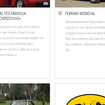
RI TESTAROSSA
FERRARI MONDIAL
OSPECCHIO»
Mauerblümchen? Kein andere
enswerter Es gibt doch immer
musste so viel Spott und Häm
: die Details. Zum Ferrari
ergehen lassen wie der Mond
ssa, seiner Geschichte hatten wir
May bezeichnete ihn einst in
n etwas geschrieben, hier
als «rubbish», kritisierte Fahr
esen . Doch es gibt da ja auch
Ha...
och Untersc...