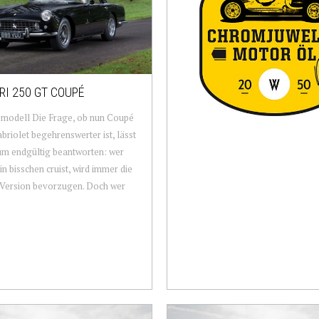
RI 250 GT COUPÉ
smodell Die Frage, ob nun Coupé
briolet begehrenswerter ist, lässt
um endgültig beantworten: wer
ein bisschen cruist, wird immer die
 Version bevorzugen. Doch wer