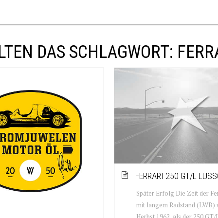
LTEN DAS SCHLAGWORT: FERRA
FERRARI 250 GT/L LUSS
Später Erfolg Die Zeit der Fe
mit langem Radstand (LWB) 
Herbst 1962, als der 250 GT/