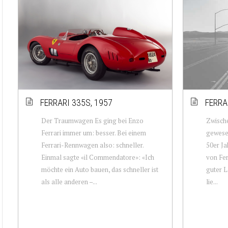
FERRARI 335S, 1957
FERRA
Der Traumwagen Es ging bei Enzo
Zwische
Ferrari immer um: besser. Bei einem
gewesen
Ferrari-Rennwagen also: schneller.
50er Ja
Einmal sagte «il Commendatore»: «Ich
von Fer
möchte ein Auto bauen, das schneller ist
guter L
als alle anderen –...
lie...