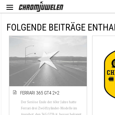
FOLGENDE BEITRÄGE ENTHA
FERRARI 365 GT4 2+2
Der Seriöse Ende der 60er Jahre hatte
Ferrari drei Zwölfzylinder-Modelle im
Angebot, den 365 GTB/4 , besser bekannt