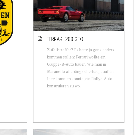
FERRARI 288 GTO
Zufallstreffer? Es hätte ja ganz anders
kommen sollen: Ferrari wollte ein
Gruppe-B-Auto bauen. Wie man in
Maranello allerdings überhaupt auf die
Idee kommen konnte, ein Rallye-Auto
konstruieren zu wo...