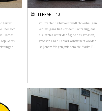
FERRARI F40
r Ferrari
Volltreffer Selbstverständlich verbeugen
e über sich
wir uns ganz tief vor dem Fahrzeug, das
ial. James
als letztes unter der Ägide des grossen,
 «Top Gear»
grossen Enzo Ferrari konstruiert worden
leistungen,
ist. Jenem Wagen, mit dem die Marke F...