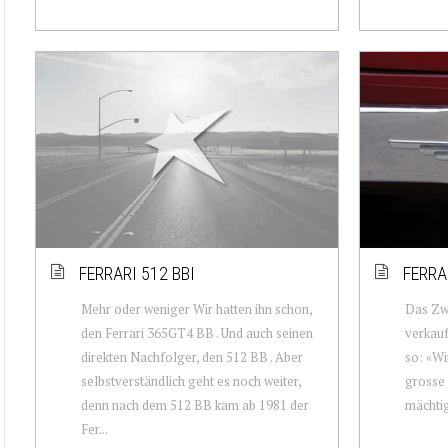
FERRARI 512 BBI
FERRA
Mehr oder weniger Wir hatten ihn schon,
Das Zw
den Ferrari 365GT4 BB . Und auch seinen
verkauf
direkten Nachfolger, den 512 BB . Aber
so: «Wi
selbstverständlich geht es noch weiter,
grosse 
denn nach dem 512 BB kam ab 1981 der
mächtig
Fer...