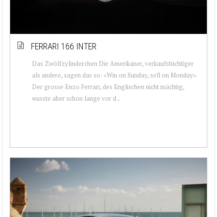
FERRARI 166 INTER
Das Zwölfzylinderchen Die Amerikaner, verkaufstüchtiger
als andere, sagen das so: «Win on Sunday, sell on Monday».
Der grosse Enzo Ferrari, des Englischen nicht mächtig,
wusste aber schon lange vor d...