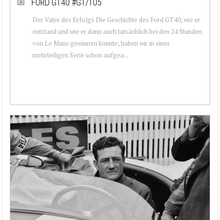
FORD GT40 #GT/105
Der Vater des Erfolgs Die Geschichte des Ford GT40, wie er
entstand und wie er dann auch tatsächlich bei den 24 Stunden
von Le Mans gewinnen konnte, haben wir in einer
mehrteiligen Serie schon aufgea...