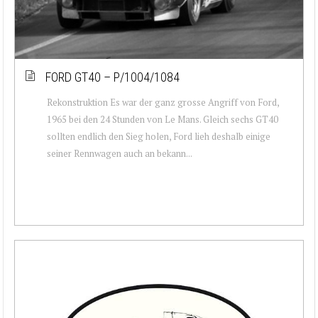
FORD GT40 – P/1004/1084
Rekonstruktion Es war der ganz grosse Angriff von Ford,
1965 bei den 24 Stunden von Le Mans. Gleich sechs GT40
sollten endlich den Sieg holen, Ford lieh deshalb einige
seiner Rennwagen auch an bekann...