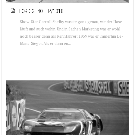
FORD GT40 – P/1018
Show-Star Carroll Shelby wusste ganz genau, wie der Hase
läuft und auch wohin. Und in Sachen Marketing war er wohl
noch besser denn als Rennfahrer; 1959 war er immerhin Le-
Mans-Sieger. Als er dann en...