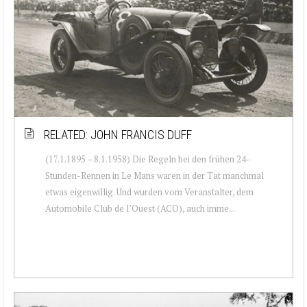
RELATED: JOHN FRANCIS DUFF
(17.1.1895 – 8.1.1958) Die Regeln bei den frühen 24-
Stunden-Rennen in Le Mans waren in der Tat manchmal
etwas eigenwillig. Und wurden vom Veranstalter, dem
Automobile Club de l’Ouest (ACO), auch imme...