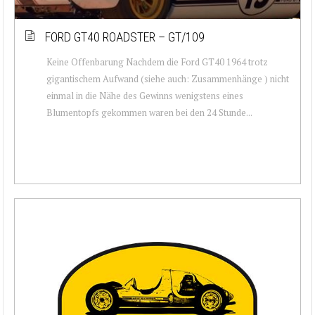
FORD GT40 ROADSTER – GT/109
Keine Offenbarung Nachdem die Ford GT40 1964 trotz
gigantischem Aufwand (siehe auch: Zusammenhänge ) nicht
einmal in die Nähe des Gewinns wenigstens eines
Blumentopfs gekommen waren bei den 24 Stunde...