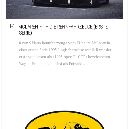
MCLAREN F1 – DIE RENNFAHRZEUGE (ERSTE
SERIE)
8 von 9 Neun Rennfahrzeuge vom F1 baute McLaren in
einer ersten Serie 1995. Logischerweise war 01R war der
erste von diesen als «1995-spec. F1 GTR» bezeichneten
Wagen. Er diente zunächst als Entwickl...