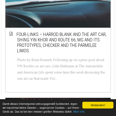
FOUR-LINKS – HARROD BLANK AND THE ART CAR,
SHING YIN KHOR AND ROUTE 66, MG AND ITS
PROTOTYPES, CHECKER AND THE PARMELEE
LIMOS
Photo by Brian Bennett. Following up on a prior post about
VW Beetles as art cars, John Heitmann at The Automobile
and American Life spent some time this week discussing the
one art car that made Vol...
Damit dieses Internetportal ordnungsgemäß funktioniert, legen
Verstanden!
wir manchmal kleine Dateien – sogenannte Cookies – auf Ihrem
Gerät ab. Das ist bei den meisten großen Websites üblich.
Mehr Info