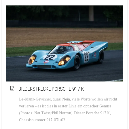
BILDERSTRECKE PORSCHE 917 K
Le-Mans-Gewinner, quasi Nein, viele Worte wollen wir nicht
verlieren – es ist dies in erster Linie ein optischer Genuss
(Photos: Nat Twiss/Phil Norton). Dieser Porsche 917 K,
Chassisnummer 917-031/02...