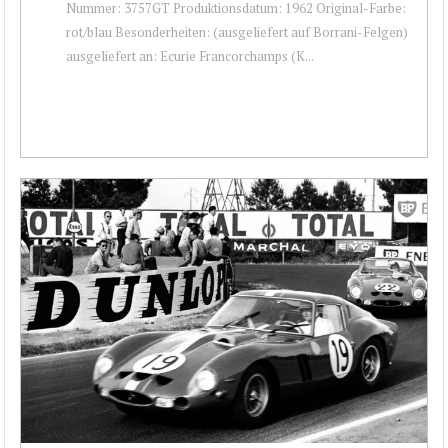
Nummer: 3757GT Produktionsdatum: 1962 Original-Farbe:
rot/blau Besonderheiten: (ausgeliefert auf Borrani-Felgen)
ausgeliefert an: Ecurie Francorchamps (K...