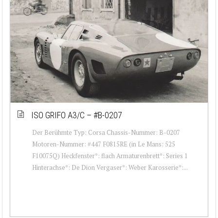
ISO GRIFO A3/C – #B-0207
Der Berühmte Typ: Corsa Chassis-Nummer: B-0207
Motoren-Nummer: #447 F0815RE (in Le Mans: 525
F10075Q) Heckfenster*: flach Armaturenbrett*: Series 1
Hinterachse*: De Dion Vergaser*: Weber Karosserie*:...