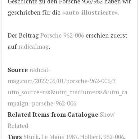
Geschichte zu den Porsche 956/962 haben wir
geschrieben für die
«auto-illustrierte».
Der Beitrag
Porsche 962-006
erschien zuerst
auf
radicalmag
.
Source
radical-
mag.com/2022/05/01/porsche-962-006/?
utm_source=rss&utm_medium=rss&utm_ca
mpaign=porsche-962-006
Related Items from Catalogue
Show
Related
Tags
Stuck
,
Le Mans 1987
,
Holbert
,
962-006
,