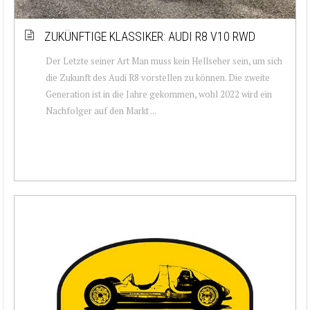
ZUKÜNFTIGE KLASSIKER: AUDI R8 V10 RWD
Der Letzte seiner Art Man muss kein Hellseher sein, um sich
die Zukunft des Audi R8 vorstellen zu können. Die zweite
Generation ist in die Jahre gekommen, wohl 2022 wird ein
Nachfolger auf den Markt ...