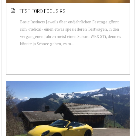
TEST FORD FOCUS RS
Basic Instincts Jeweils über endjährlichen Festtage gönnt
sich «radical» einen etwas spezielleren Testwagen, in den
vergangenen Jahren meist einen Subaru WRX STi, denn es
könnte ja Schnee geben, es m...