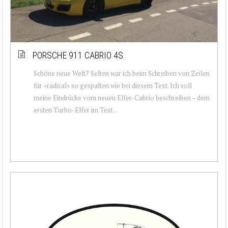
PORSCHE 911 CABRIO 4S
Schöne neue Welt? Selten war ich beim Schreiben von Zeilen
für «radical» so gespalten wie bei diesem Text. Ich soll
meine Eindrücke vom neuen Elfer-Cabrio beschreiben – dem
ersten Turbo-Elfer im Test...