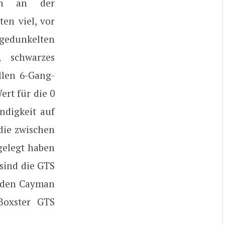
ch an der
en viel, vor
bgedunkelten
, schwarzes
llen 6-Gang-
ert für die 0
ndigkeit auf
die zwischen
gelegt haben
sind die GTS
r den Cayman
Boxster GTS