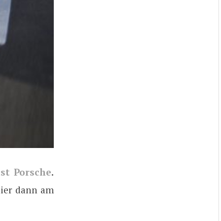
ust Porsche
.
hier dann am