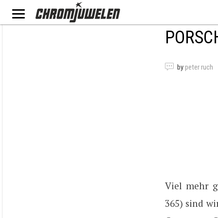
PORSCH
by
peter ruch
Viel mehr 
365) sind w