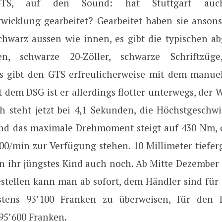
TS, auf den Sound: hat Stuttgart au
wicklung gearbeitet? Gearbeitet haben sie ansonst
chwarz aussen wie innen, es gibt die typischen a
ien, schwarze 20-Zöller, schwarze Schriftzüge
Es gibt den GTS erfreulicherweise mit dem manue
t dem DSG ist er allerdings flotter unterwegs, der W
h steht jetzt bei 4,1 Sekunden, die Höchstgeschwi
nd das maximale Drehmoment steigt auf 430 Nm, 
00/min zur Verfügung stehen. 10 Millimeter tiefer
n ihr jüngstes Kind auch noch. Ab Mitte Dezember 
estellen kann man ab sofort, dem Händler sind fü
tens 93’100 Franken zu überweisen, für den 
95’600 Franken.