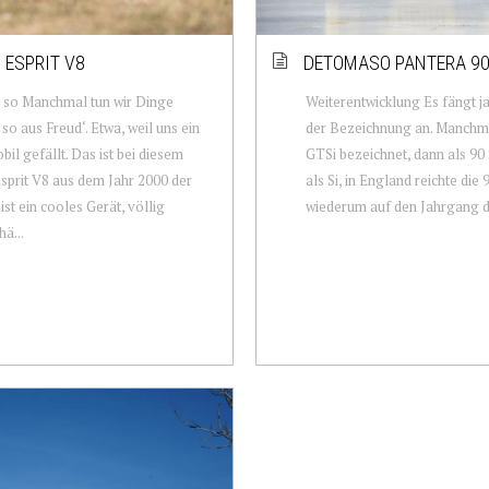
 ESPRIT V8
DETOMASO PANTERA 90
 so Manchmal tun wir Dinge
Weiterentwicklung Es fängt j
 so aus Freud‘. Etwa, weil uns ein
der Bezeichnung an. Manchma
il gefällt. Das ist bei diesem
GTSi bezeichnet, dann als 90 Si
sprit V8 aus dem Jahr 2000 der
als Si, in England reichte die 
 ist ein cooles Gerät, völlig
wiederum auf den Jahrgang de
ä...