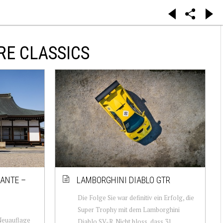
RE CLASSICS
LANTE –
LAMBORGHINI DIABLO GTR
Die Folge Sie war definitiv ein Erfolg, die
Super Trophy mit dem Lamborghini
 Neuauflage
Diablo SV-R. Nicht bloss, dass 31