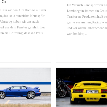
TO»
Ein Versuch Rennsport war Fe
 Dass wir den Alfa Romeo 4C sehr
Lamborghini immer ein Graus
n, das ist ja nun nichts Neues; für
Traktoren-Produzent hielt se
Fahrzeug haben wir uns auch
gerne zusammen, Racing war 
eit aus dem Fenster gelehnt, hier .
und vor allem unberechenba
ten die Hoffnung, dass die Preis...
war ihm klar, ...