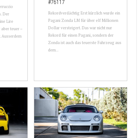
#76117
rruccio
Rekordverdächtig Erst kürzlich wurde ein
. Der
Pagani Zonda LM für über elf Millionen
ine Lire
Dollar versteigert. Das war nicht nur
aber teuer –
Rekord für einen Pagani, sondern der
r. Ausserdem
Zonda ist auch das teuerste Fahrzeug aus
dem...