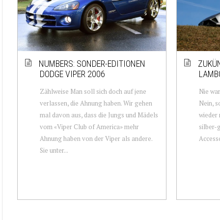
NUMBERS: SONDER-EDITIONEN
ZUKÜN
DODGE VIPER 2006
LAMB
Zählweise Man soll sich doch auf jene
Nie war
verlassen, die Ahnung haben. Wir gehen
Nein, s
mal davon aus, dass die Jungs und Mädels
wieder 
vom «Viper Club of America» mehr
silber-
Ahnung haben von der Viper als andere.
Accesso
Sie unter...