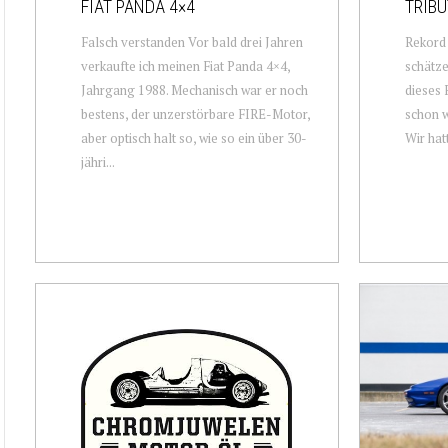
FIAT PANDA 4×4
TRIBU
Falsch verstanden Vor bald drei Jahren
Rekord
verkaufte ich meinen Fiat Panda 4×4,
schätze
Jahrgang 1988. Mechanisch war er noch
dieses 
bestens, der unzerstörbare FIRE-Motor,
schon w
aber optisch halt so, wie so ein über 30-
Wir hat
jähri...