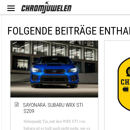
FOLGENDE BEITRÄGE ENTHA
SAYONARA: SUBARU WRX STI
S209
Höhepunkt Tja, mit den WRX STI von
Subaru ist es halt auch nicht mehr, wie es