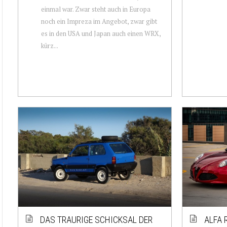
einmal war. Zwar steht auch in Europa
noch ein Impreza im Angebot, zwar gibt
es in den USA und Japan auch einen WRX,
kürz...
DAS TRAURIGE SCHICKSAL DER
ALFA 