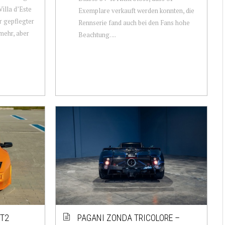
illa d’Este
Exemplare verkauft werden konnten, die
hr gepflegter
Rennserie fand auch bei den Fans hohe
 mehr, aber
Beachtung. ...
GT2
PAGANI ZONDA TRICOLORE –