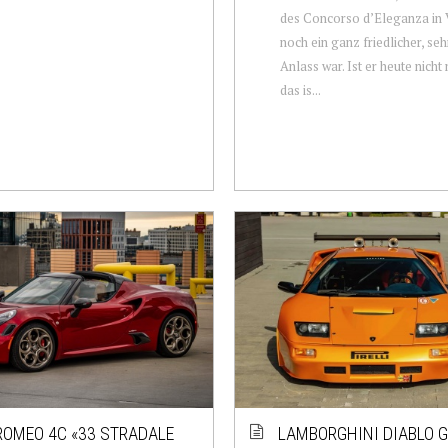
des Concorso d’Eleganza in V
noch ein ganz friedlicher, se
Anlass war. Ist er heute nicht
das is...
ROMEO 4C «33 STRADALE
LAMBORGHINI DIABLO 