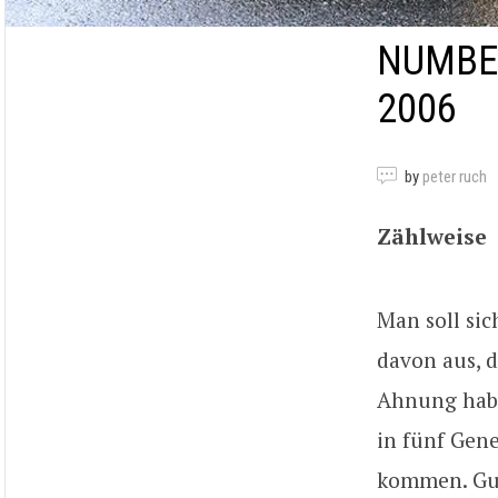
NUMBER
2006
by
peter ruch
Zählweise
Man soll si
davon aus, 
Ahnung haben
in fünf Gen
kommen. Gut