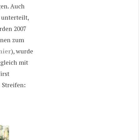
gen. Auch
unterteilt,
urden 2007
ionen zum
hier
), wurde
gleich mit
irst
 Streifen: