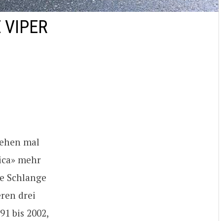
 VIPER
gehen mal
ica» mehr
se Schlange
ren drei
991 bis 2002,