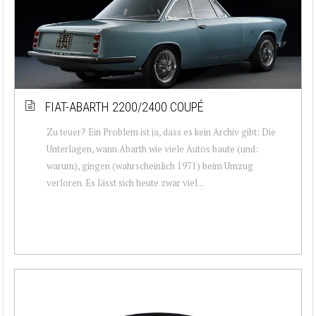
FIAT-ABARTH 2200/2400 COUPÉ
Zu teuer? Ein Problem ist ja, dass es kein Archiv gibt: Die
Unterlagen, wann Abarth wie viele Autos baute (und:
warum), gingen (wahrscheinlich 1971) beim Umzug
verloren. Es lässt sich heute zwar viel...