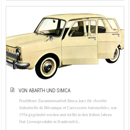
VON ABARTH UND SIMCA
Fruchtbare Zusammenarbeit Simca, kurz für «Société
Industrielle de Mécanique et Carrosserie Automobile», war
1934 gegründet worden und stellte in den frühen Jahren
Fiat-Lizenzprodukte in Frankreich h...