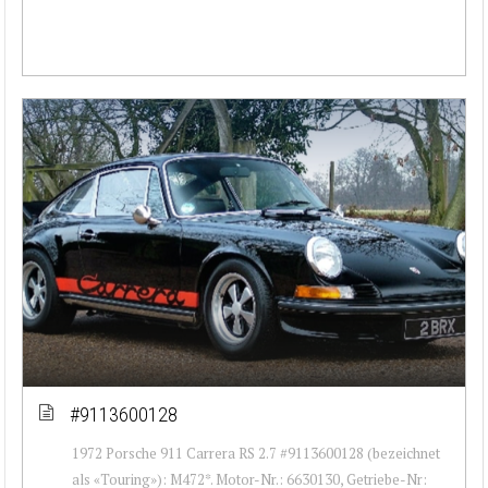
#9113600128
1972 Porsche 911 Carrera RS 2.7 #9113600128 (bezeichnet
als «Touring»): M472*. Motor-Nr.: 6630130, Getriebe-Nr: