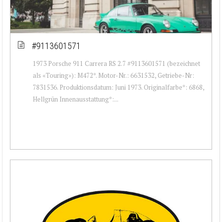
#9113601571
1973 Porsche 911 Carrera RS 2.7 #9113601571 (bezeichnet
als «Touring»): M472*. Motor-Nr.: 6631532, Getriebe-Nr:
7831536. Produktionsdatum: Juni 1973. Originalfarbe*: 6868,
Hellgrün Innenausstattung*:...