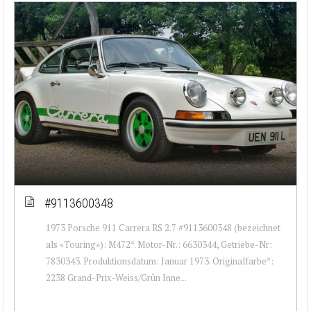
#9113600348
1973 Porsche 911 Carrera RS 2.7 #9113600348 (bezeichnet
als «Touring»): M472*. Motor-Nr.: 6630344, Getriebe-Nr:
7830343. Produktionsdatum: Januar 1973. Originalfarbe*:
2238 Grand-Prix-Weiss/Grün Inne...