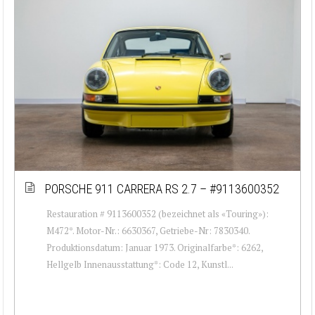
PORSCHE 911 CARRERA RS 2.7 – #9113600352
Restauration # 9113600352 (bezeichnet als «Touring»):
M472*. Motor-Nr.: 6630367, Getriebe-Nr: 7830340.
Produktionsdatum: Januar 1973. Originalfarbe*: 6262,
Hellgelb Innenausstattung*: Code 12, Kunstl...