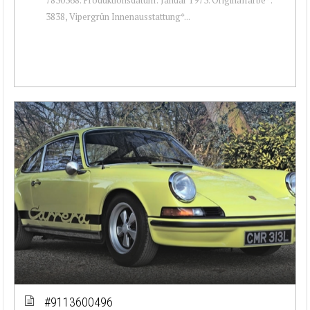
3838, Vipergrün Innenausstattung*...
#9113600496