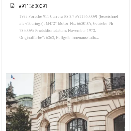
#9113600091
1972 Porsche 911 Carrera RS 2.7 #9113600091 (bezeichnet
als «Touring»): M472*. Motor-Nr.: 6630109, Getriebe-Nr:
7830093. Produktionsdatum: November 1972.
Originalfarbe*: 6262, Hellgelb Innenausstattu...