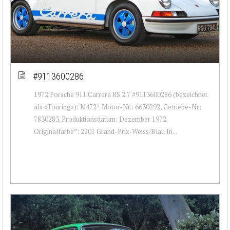
#9113600286
1972 Porsche 911 Carrera RS 2.7 #9113600286 (bezeichnet
als «Touring»): M472*. Motor-Nr.: 6630292, Getriebe-Nr:
7830283. Produktionsdatum: Dezember 1972.
Originalfarbe*: 2201 Grand-Prix-Weiss/Blau In...