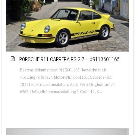
PORSCHE 911 CARRERA RS 2.7 – #9113601165
Bestens dokumentiert 9113601165 (bezeichnet als
«Touring»): M472*. Motor-Nr.: 6631151, Getriebe-Nr:
7831134. Produktionsdatum: April 1973. Originalfarbe*:
6262, Hellgelb Innenausstattung*: Code 12, K...