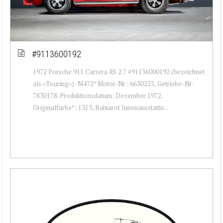
#9113600192
1972 Porsche 911 Carrera RS 2.7 #91136000192 (bezeichnet
als «Touring»): M472* Motor-Nr.: 6630225, Getriebe-Nr:
7830178. Produktionsdatum: Dezember 1972.
Originalfarbe*: 1313, Bahiarot Innenausstattu...