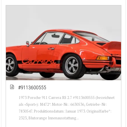
#9113600555
1973 Porsche 911 Carrera RS 2.7 #9113600555 (bezeichnet
als «Sport»): M472*. Motor-Nr.: 6630536, Getriebe-Nr:
7830547. Produktionsdatum: Januar 1973. Originalfarbe*:
2323, Blutorange Innenausstattung...