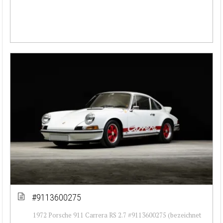
#9113600275
1972 Porsche 911 Carrera RS 2.7 #9113600275 (bezeichnet