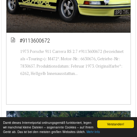
#9113600672
1973 Porsche 911 Carrera RS 2.7 #9113600672 (bezeichnet
als «Touring»): M472*. Motor-Nr.: 6630676, Getriebe-Nr:
7830657. Produktionsdatum: Februar 1973. Originalfarbe*:
6262, Hellgelb Innenausstattun...
Damit dieses Internetportal ordnungsgemäß funktioniert, legen
Verstanden!
wir manchmal kleine Dateien – sogenannte Cookies – auf Ihrem
Gerät ab. Das ist bei den meisten großen Websites üblich.
Mehr Info