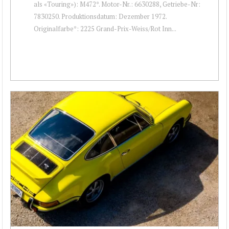
als «Touring»): M472*. Motor-Nr.: 6630288, Getriebe-Nr:
7830250. Produktionsdatum: Dezember 1972.
Originalfarbe*: 2225 Grand-Prix-Weiss/Rot Inn...