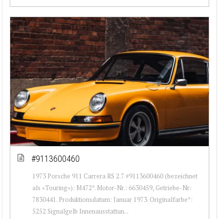
#9113600460
1973 Porsche 911 Carrera RS 2.7 #9113600460 (bezeichnet
als «Touring»): M472*. Motor-Nr.: 6630459, Getriebe-Nr:
7830441. Produktionsdatum: Januar 1973. Originalfarbe*:
5252 Signalgelb Innenausstattun...