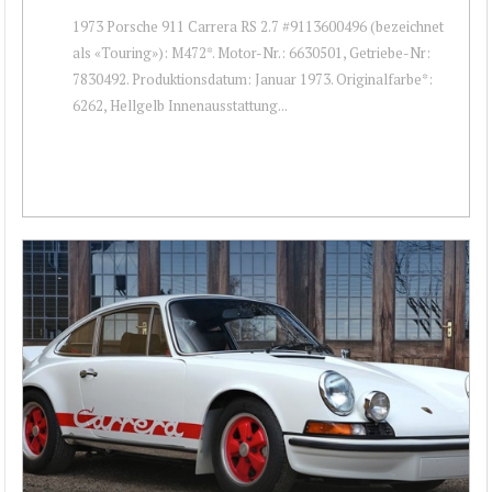
1973 Porsche 911 Carrera RS 2.7 #9113600496 (bezeichnet
als «Touring»): M472*. Motor-Nr.: 6630501, Getriebe-Nr:
7830492. Produktionsdatum: Januar 1973. Originalfarbe*:
6262, Hellgelb Innenausstattung...