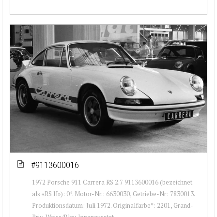
#9113600016
1972 Porsche 911 Carrera RS 2.7 9113600016 (bezeichnet
als «RS H»): 0*. Motor-Nr.: 6630030, Getriebe-Nr: 7830013.
Produktionsdatum: Juli 1972. Originalfarbe*: 2201, Grand-
Prix-Weiss/Blau Innenausstat...