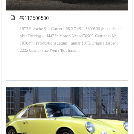
#9113600500
1973 Porsche 911 Carrera RS 2.7 #9113600500 (bezeichnet
als «Touring»): M472*. Motor-Nr.: 6630509, Getriebe-Nr:
7830499. Produktionsdatum: Januar 1973. Originalfarbe*:
2225 Grand-Prix-Weiss/Rot Innen...