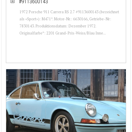
#9113600143
1972 Porsche 911 Carrera RS 2.7 #9113600143 (bezeichnet
als «Sport»): M471*. Motor-Nr.: 6630166, Getriebe-Nr:
7830143. Produktionsdatum: Dezember 1972.
Originalfarbe*: 2201 Grand-Prix-Weiss/Blau Inne...