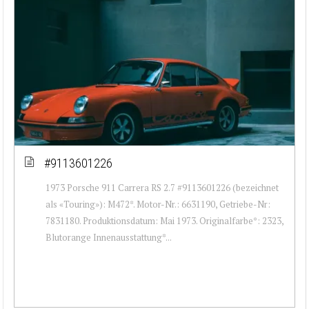
#9113601226
1973 Porsche 911 Carrera RS 2.7 #9113601226 (bezeichnet
als «Touring»): M472*. Motor-Nr.: 6631190, Getriebe-Nr:
7831180. Produktionsdatum: Mai 1973. Originalfarbe*: 2323,
Blutorange Innenausstattung*...