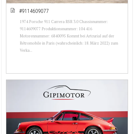
#9114609077
1974 Porsche 911 Carrera RSR 3.0 Chassisnummer:
9114609077 Produktionsnummer: 104 416
Motorennummer: 6840095 Kommt bei Artcurial auf der
Rétromobile in Paris (wahrscheinlich: 18. März 2022) zum
Verka...