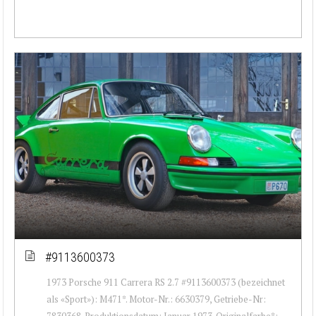
#9113600373
1973 Porsche 911 Carrera RS 2.7 #9113600373 (bezeichnet
als «Sport»): M471*. Motor-Nr.: 6630379, Getriebe-Nr:
7830368. Produktionsdatum: Januar 1973. Originalfarbe*: