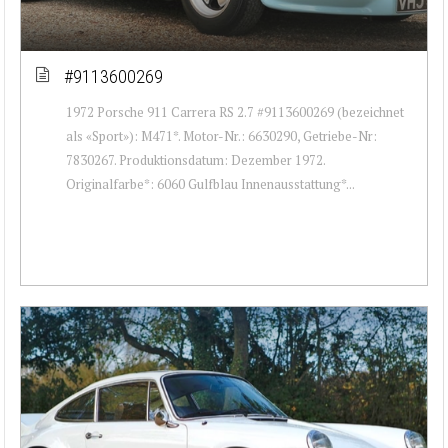
#9113600269
1972 Porsche 911 Carrera RS 2.7 #9113600269 (bezeichnet
als «Sport»): M471*. Motor-Nr.: 6630290, Getriebe-Nr:
7830267. Produktionsdatum: Dezember 1972.
Originalfarbe*: 6060 Gulfblau Innenausstattung*...