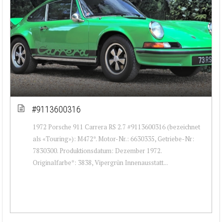
#9113600316
1972 Porsche 911 Carrera RS 2.7 #9113600316 (bezeichnet
als «Touring»): M472*. Motor-Nr.: 6630335, Getriebe-Nr:
7830300. Produktionsdatum: Dezember 1972.
Originalfarbe*: 3838, Vipergrün Innenausstatt...