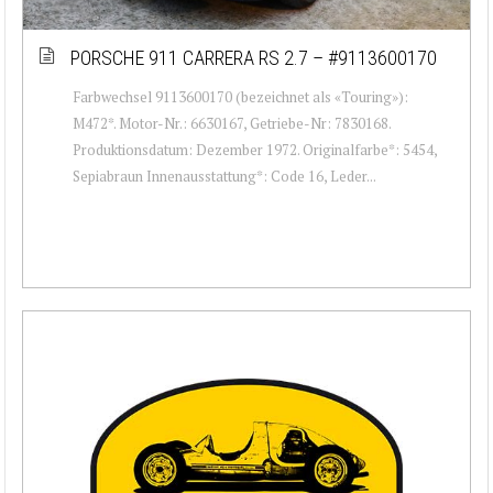
PORSCHE 911 CARRERA RS 2.7 – #9113600170
Farbwechsel 9113600170 (bezeichnet als «Touring»):
M472*. Motor-Nr.: 6630167, Getriebe-Nr: 7830168.
Produktionsdatum: Dezember 1972. Originalfarbe*: 5454,
Sepiabraun Innenausstattung*: Code 16, Leder...