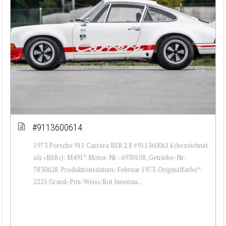
#9113600614
1973 Porsche 911 Carrera RSR 2.8 #9113600614 (bezeichnet
als «RSR»): M491*. Motor-Nr.: 6930108, Getriebe-Nr:
7830628. Produktionsdatum: Februar 1973. Originalfarbe*:
2225 Grand-Prix-Weiss/Rot Innenau...