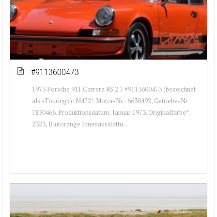
#9113600473
1973 Porsche 911 Carrera RS 2.7 #9113600473 (bezeichnet
als «Touring»): M472*. Motor-Nr.: 6630492, Getriebe-Nr:
7830466. Produktionsdatum: Januar 1973. Originalfarbe*:
2323, Blutorange Innenausstattu...