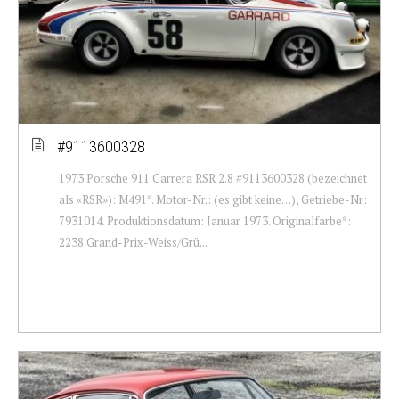
#9113600328
1973 Porsche 911 Carrera RSR 2.8 #9113600328 (bezeichnet
als «RSR»): M491*. Motor-Nr.: (es gibt keine…), Getriebe-Nr:
7931014. Produktionsdatum: Januar 1973. Originalfarbe*:
2238 Grand-Prix-Weiss/Grü...