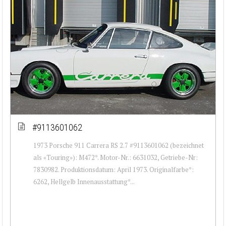
#9113601062
1973 Porsche 911 Carrera RS 2.7 #9113601062 (bezeichnet
als «Touring»): M472*. Motor-Nr.: 6631032, Getriebe-Nr:
7830982. Produktionsdatum: April 1973. Originalfarbe*:
6262, Hellgelb Innenausstattung*...