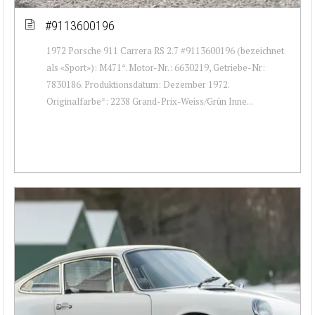
#9113600196
1972 Porsche 911 Carrera RS 2.7 #9113600196 (bezeichnet
als «Sport»): M471*. Motor-Nr.: 6630219, Getriebe-Nr:
7830186. Produktionsdatum: Dezember 1972.
Originalfarbe*: 2238 Grand-Prix-Weiss/Grün Inne...