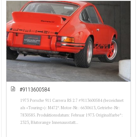
#9113600584
1973 Porsche 911 Carrera RS 2.7 #9113600584 (bezeichnet
als «Touring»): M472*. Motor-Nr.: 6630613, Getriebe-Nr:
7830585. Produktionsdatum: Februar 1973. Originalfarbe*:
2323, Blutorange Innenausstatt...