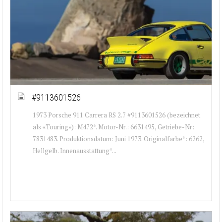
#9113601526
1973 Porsche 911 Carrera RS 2.7 #9113601526 (bezeichnet
als «Touring»): M472*. Motor-Nr.: 6631495, Getriebe-Nr:
7831483. Produktionsdatum: Juni 1973. Originalfarbe*: 6262,
Hellgelb. Innenausstattung*...