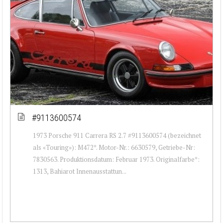
#9113600574
1973 Porsche 911 Carrera RS 2.7 #9113600574 (bezeichnet
als «Touring»): M472*. Motor-Nr.: 6630579, Getriebe-Nr:
7830563. Produktionsdatum: Februar 1973. Originalfarbe*:
1313, Bahiarot Innenausstattun...