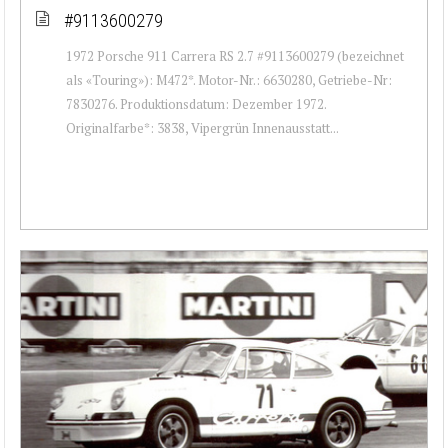
#9113600279
1972 Porsche 911 Carrera RS 2.7 #9113600279 (bezeichnet
als «Touring»): M472*. Motor-Nr.: 6630280, Getriebe-Nr:
7830276. Produktionsdatum: Dezember 1972.
Originalfarbe*: 3838, Vipergrün Innenausstatt...