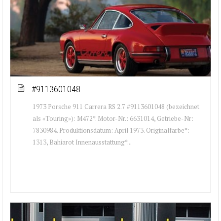
#9113601048
1973 Porsche 911 Carrera RS 2.7 #9113601048 (bezeichnet
als «Touring»): M472*. Motor-Nr.: 6631014, Getriebe-Nr:
7830984. Produktionsdatum: April 1973. Originalfarbe*:
1313, Bahiarot Innenausstattung*...