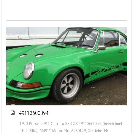
#9113600894
1973 Porsche 911 Carrera RSR 2.8 #9113600894 (bezeichnet
als «RSR»): M491*. Motor-Nr.: 6930129, Getriebe-Nr: