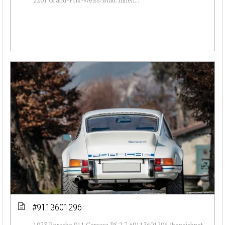
#9113601296
1973 Porsche 911 Carrera RS 2.7 #9113601296 (bezeichnet