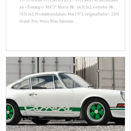
als «Touring»): M472*. Motor-Nr.: 6631262, Getriebe-Nr:
7831262. Produktionsdatum: Mai 1973. Originalfarbe*: 2201
Grand-Prix-Weiss/Blau Innenau...