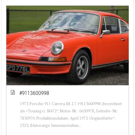
#9113600998
1973 Porsche 911 Carrera RS 2.7 #9113600998 (bezeichnet
als «Touring»): M472*. Motor-Nr.: 6630978, Getriebe-Nr:
7830970. Produktionsdatum: April 1973. Originalfarbe*:
2323, Blutorange Innenausstattun...