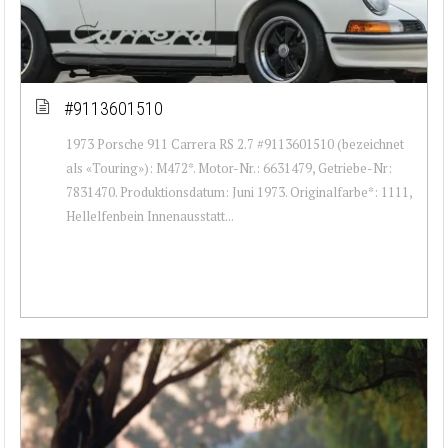
#9113601510
1973 Porsche 911 Carrera RS 2.7 #9113601510 (bezeichnet
als «Touring»): M472*. Motor-Nr.: 6631479, Getriebe-Nr:
7831470. Produktionsdatum: Juni 1973. Originalfarbe*: 1111,
Hellelfenbein Innenausstatt...