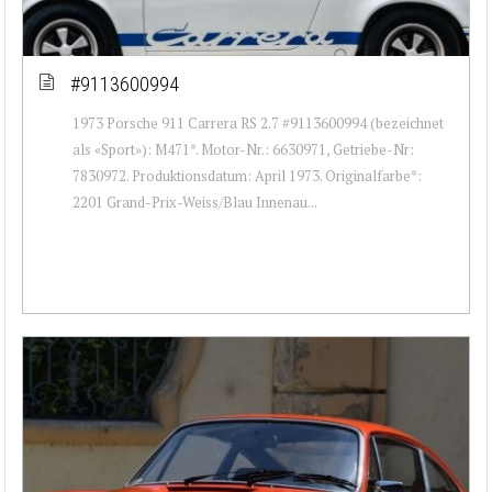
#9113600994
1973 Porsche 911 Carrera RS 2.7 #9113600994 (bezeichnet
als «Sport»): M471*. Motor-Nr.: 6630971, Getriebe-Nr:
7830972. Produktionsdatum: April 1973. Originalfarbe*:
2201 Grand-Prix-Weiss/Blau Innenau...