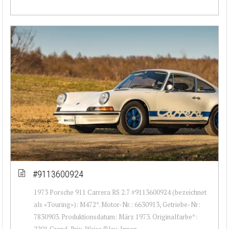
#9113600924
1973 Porsche 911 Carrera RS 2.7 #9113600924 (bezeichnet
als «Touring»): M472*. Motor-Nr.: 6630913, Getriebe-Nr:
7830903. Produktionsdatum: März 1973. Originalfarbe*:
2201 Grand-Prix-Weiss/Blau. Innen...