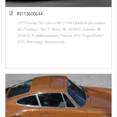
#9113600644
1973 Porsche 911 Carrera RS 2.7 #9113600644 (bezeichnet
als «Touring»): M472*. Motor-Nr.: 6630527, Getriebe-Nr:
7830632. Produktionsdatum: Februar 1973. Originalfarbe*:
2323, Blutorange. Innenausstat...