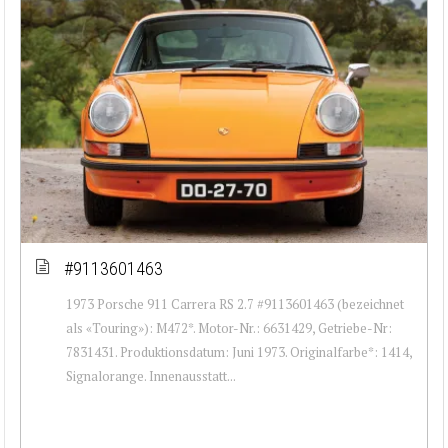
#9113601463
1973 Porsche 911 Carrera RS 2.7 #9113601463 (bezeichnet
als «Touring»): M472*. Motor-Nr.: 6631429, Getriebe-Nr:
7831431. Produktionsdatum: Juni 1973. Originalfarbe*: 1414,
Signalorange. Innenausstatt...