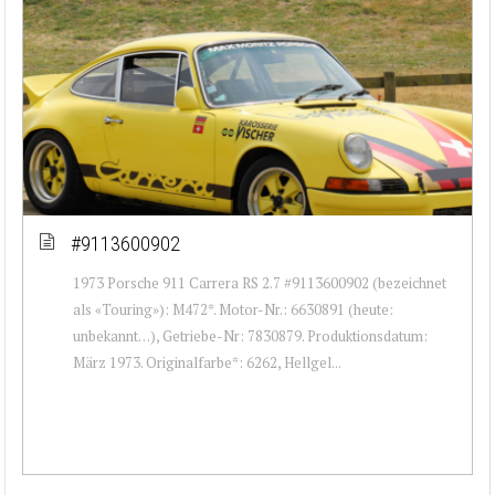
#9113600902
1973 Porsche 911 Carrera RS 2.7 #9113600902 (bezeichnet
als «Touring»): M472*. Motor-Nr.: 6630891 (heute:
unbekannt…), Getriebe-Nr: 7830879. Produktionsdatum:
März 1973. Originalfarbe*: 6262, Hellgel...