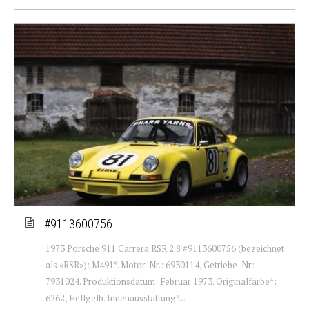
#9113600756
1973 Porsche 911 Carrera RSR 2.8 #9113600756 (bezeichnet
als «RSR»): M491*. Motor-Nr.: 6930114, Getriebe-Nr:
7931024. Produktionsdatum: Februar 1973. Originalfarbe*:
6262, Hellgelb. Innenausstattung*...