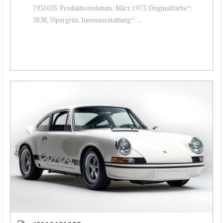
7931035. Produktionsdatum: März 1973. Originalfarbe*:
3838, Vipergrün. Innenausstattung*: ...