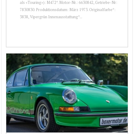
als «Touring»): M472*. Motor-Nr.: 6630842, Getriebe-Nr:
7830830. Produktionsdatum: März 1973. Originalfarbe*:
3838, Vipergrün Innenausstattung*...