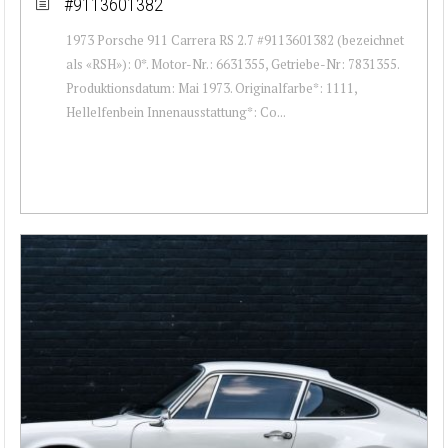
#9113601382
1973 Porsche 911 Carrera RS 2.7 #9113601382 (bezeichnet
als «RSH»): 0*. Motor-Nr.: 6631355, Getriebe-Nr: 7831355.
Produktionsdatum: Mai 1973. Originalfarbe*: 1111,
Hellelfenbein Innenausstattung*: Co...