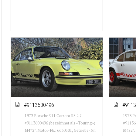
#9113600496
#9113
1973 Porsche 911 Carrera RS 2.7
1973 Po
#9113600496 (bezeichnet als «Touring»):
#911360
M472*. Motor-Nr.: 6630501, Getriebe-Nr:
M472*. 