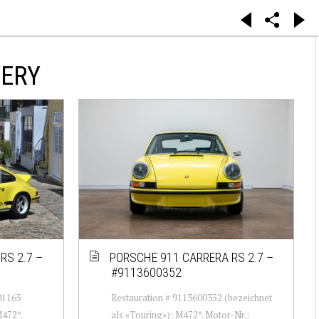
VERY
RS 2.7 –
PORSCHE 911 CARRERA RS 2.7 –
#9113600352
01165
Restauration # 9113600352 (bezeichnet
M472*.
als «Touring»): M472*. Motor-Nr.: