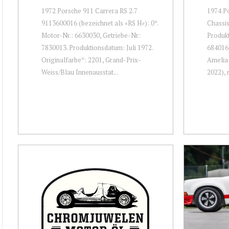
1972 Porsche 911 Carrera RS 2.7
1974 Po
9113600016 (bezeichnet als «RS H»): 0*.
Chassi
Motor-Nr.: 6630030, Getriebe-Nr:
Produk
7830013. Produktionsdatum: Juli 1972.
684016
Originalfarbe*: 2201, Grand-Prix-
Amelia 
Weiss/Blau Innenausstat...
2022), 