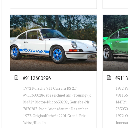
#9113600286
#9113
1972 Porsche 911 Carrera RS 2.7
1972 Po
#9113600286 (bezeichnet als «Touring»):
#911360
M472*. Motor-Nr.: 6630292, Getriebe-Nr:
M472*. 
7830283. Produktionsdatum: Dezember
783030
1972. Originalfarbe*: 2201 Grand-Prix-
1972. O
Weiss/Blau In...
Innenaus