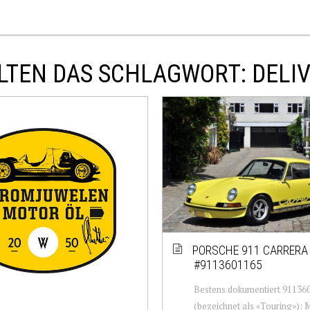
LTEN DAS SCHLAGWORT: DELI
PORSCHE 911 CARRERA 
#9113601165
Bestens dokumentiert 91136
(bezeichnet als «Touring»): 