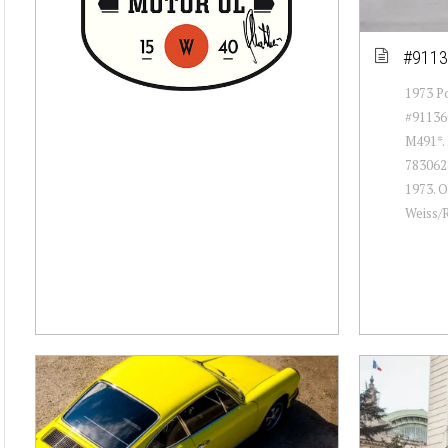
#9113
1973 Po
#911360
M491*. 
7830628
1973. O
Weiss/R