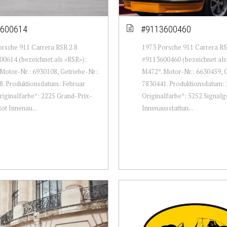
600614
#9113600460
rsche 911 Carrera RSR 2.8
1973 Porsche 911 Carrera RS
0614 (bezeichnet als «RSR»):
#9113600460 (bezeichnet als
Motor-Nr.: 6930108, Getriebe-Nr:
M472*. Motor-Nr.: 6630459, 
. Produktionsdatum: Februar
7830441. Produktionsdatum: 
riginalfarbe*: 2225 Grand-Prix-
Originalfarbe*: 5252 Signalg
ot Innenau...
Innenausstattun...