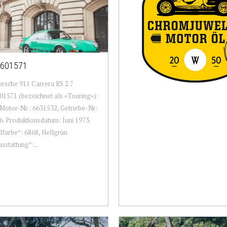
601571
rsche 911 Carrera RS 2.7
1571 (bezeichnet als «Touring»):
Motor-Nr.: 6631532, Getriebe-Nr:
. Produktionsdatum: Juni 1973.
lfarbe*: 6868, Hellgrün
sstattung*:...