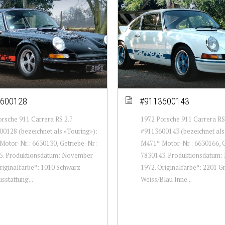
600128
#9113600143
rsche 911 Carrera RS 2.7
1972 Porsche 911 Carrera RS
0128 (bezeichnet als «Touring»):
#9113600143 (bezeichnet als 
Motor-Nr.: 6630130, Getriebe-Nr:
M471*. Motor-Nr.: 6630166, 
5. Produktionsdatum: November
7830143. Produktionsdatum
riginalfarbe*: 1010 Schwarz
1972. Originalfarbe*: 2201 G
sstattung...
Weiss/Blau Inne...