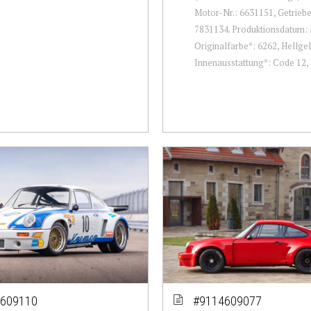
Motor-Nr.: 6631151, Getrieb
7831134. Produktionsdatum: A
Originalfarbe*: 6262, Hellge
Innenausstattung*: Code 12, K
609110
#9114609077