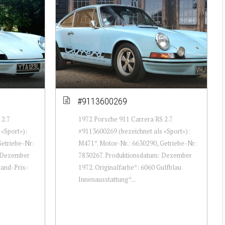
#9113600269
 2.7
1972 Porsche 911 Carrera RS 2.7
«Sport»):
#9113600269 (bezeichnet als «Sport»):
Getriebe-Nr:
M471*. Motor-Nr.: 6630290, Getriebe-Nr:
: Dezember
7830267. Produktionsdatum: Dezember
rand-Prix-
1972. Originalfarbe*: 6060 Gulfblau
Innenausstattung*...