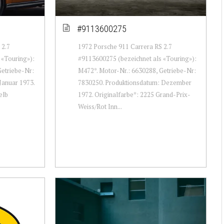
#9113600275
 2.7
1972 Porsche 911 Carrera RS 2.7
 «Touring»):
#9113600275 (bezeichnet als «Touring»):
Getriebe-Nr:
M472*. Motor-Nr.: 6630288, Getriebe-Nr:
Januar 1973.
7830250. Produktionsdatum: Dezember
elb
1972. Originalfarbe*: 2225 Grand-Prix-
Weiss/Rot Inn...