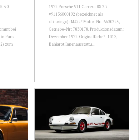
R 3.0
1972 Porsche 911 Carrera RS 2.7
7
#91136000192 (bezeichnet als
6
«Touring»): M472* Motor-Nr.: 6630225,
ommt bei
Getriebe-Nr: 7830178. Produktionsdatum:
 in Paris
Dezember 1972. Originalfarbe*: 1313,
22) zum
Bahiarot Innenausstattu...