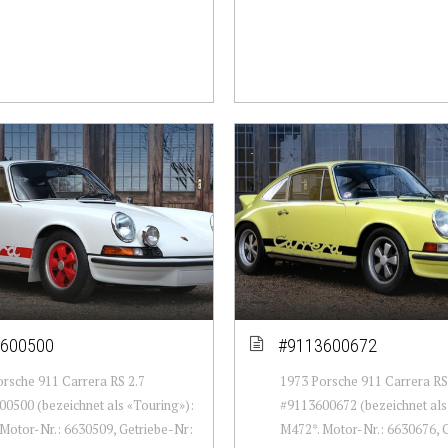
600500
#9113600672
rsche 911 Carrera RS 2.7
1973 Porsche 911 Carrera RS
0500 (bezeichnet als «Touring»):
#9113600672 (bezeichnet als
Motor-Nr.: 6630509, Getriebe-Nr:
M472*. Motor-Nr.: 6630676, 