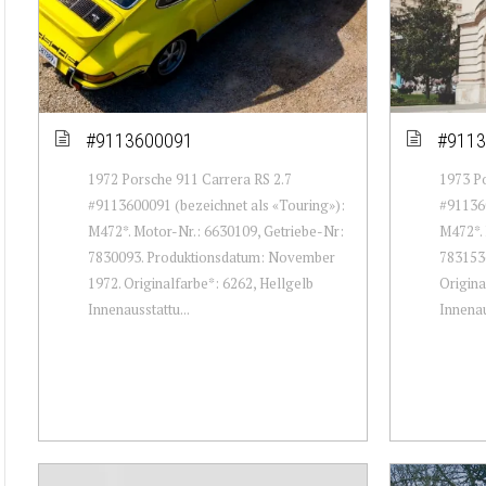
#9113600091
#9113
1972 Porsche 911 Carrera RS 2.7
1973 Po
#9113600091 (bezeichnet als «Touring»):
#911360
M472*. Motor-Nr.: 6630109, Getriebe-Nr:
M472*. 
7830093. Produktionsdatum: November
7831536
1972. Originalfarbe*: 6262, Hellgelb
Origina
Innenausstattu...
Innenau