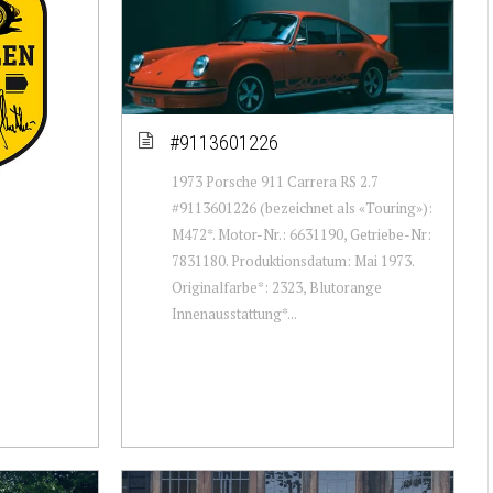
#9113601226
1973 Porsche 911 Carrera RS 2.7
#9113601226 (bezeichnet als «Touring»):
M472*. Motor-Nr.: 6631190, Getriebe-Nr:
7831180. Produktionsdatum: Mai 1973.
Originalfarbe*: 2323, Blutorange
Innenausstattung*...