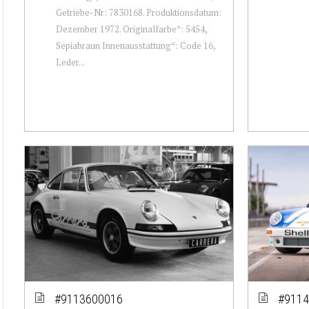
Getriebe-Nr: 7830168. Produktionsdatum:
Dezember 1972. Originalfarbe*: 5454,
Sepiabraun Innenausstattung*: Code 16,
Leder...
#9113600016
#9114