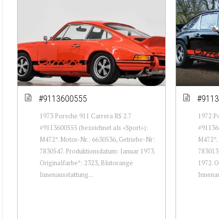
#9113600555
#9113
1973 Porsche 911 Carrera RS 2.7
1972 Po
#9113600555 (bezeichnet als «Sport»):
#911360
M472*. Motor-Nr.: 6630536, Getriebe-Nr:
M472*. 
7830547. Produktionsdatum: Januar 1973.
783013
Originalfarbe*: 2323, Blutorange
1972. O
Innenausstattung...
Innenau