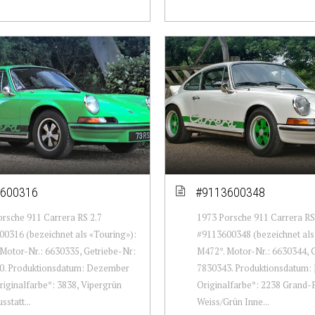
600316
#9113600348
rsche 911 Carrera RS 2.7
1973 Porsche 911 Carrera RS
0316 (bezeichnet als «Touring»):
#9113600348 (bezeichnet als
Motor-Nr.: 6630335, Getriebe-Nr:
M472*. Motor-Nr.: 6630344, 
0. Produktionsdatum: Dezember
7830343. Produktionsdatum: 
riginalfarbe*: 3838, Vipergrün
Originalfarbe*: 2238 Grand-P
statt...
Weiss/Grün Inne...