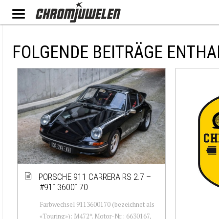
FOLGENDE BEITRÄGE ENTHA
PORSCHE 911 CARRERA RS 2.7 –
#9113600170
Farbwechsel 9113600170 (bezeichnet als
«Touring»): M472*. Motor-Nr.: 6630167,