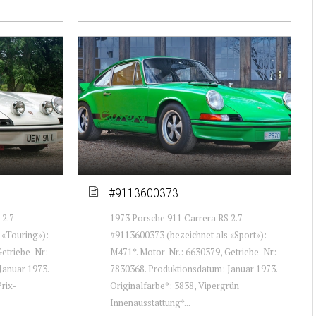
#9113600373
 2.7
1973 Porsche 911 Carrera RS 2.7
 «Touring»):
#9113600373 (bezeichnet als «Sport»):
Getriebe-Nr:
M471*. Motor-Nr.: 6630379, Getriebe-Nr:
Januar 1973.
7830368. Produktionsdatum: Januar 1973.
rix-
Originalfarbe*: 3838, Vipergrün
Innenausstattung*...