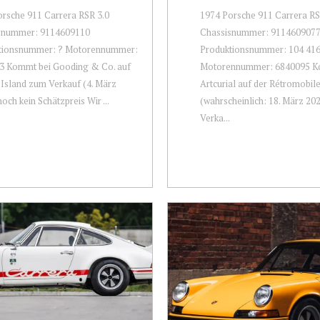
rsche 911 Carrera RSR 3.0
1974 Porsche 911 Carrera RS
snummer: 9114609110
Chassisnummer: 911460907
tionsnummer: ? Motorennummer:
Produktionsnummer: 104 41
3 Kommt bei Gooding & Co. auf
Motorennummer: 6840095 K
Island zum Verkauf (4. März
Artcurial auf der Rétromobile
noch kein Schätzpreis Wir ...
(wahrscheinlich: 18. März 20
Verka...