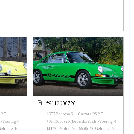
#9113600726
 2.7
1973 Porsche 911 Carrera RS 2.7
 «Touring»):
#9113600726 (bezeichnet als «Touring»):
Getriebe-Nr:
M472*. Motor-Nr.: 6630648, Getriebe-Nr: